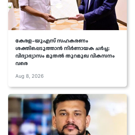
കേരള–യുഎസ് സഹകരണം
ശക്തിപ്പെടുത്താൻ നിർണായക ചർച്ച;
വിദ്യാഭ്യാസം മുതൽ തുറമുഖ വികസനം
വരെ
Aug 8, 2026