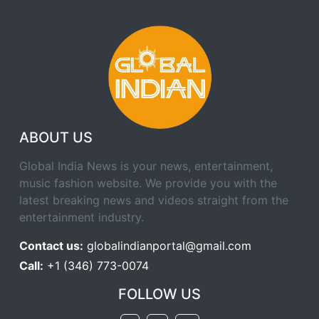
ABOUT US
Global India News is your news, entertainment,
music fashion website. We provide you with the
latest breaking news and videos straight from the
entertainment industry.
Contact us:
globalindianportal@gmail.com
Call:
+1 (346) 773-0074
FOLLOW US