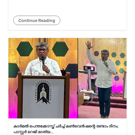
16-ാമത് KCCNA കൺവെൻഷനിൽ
KCWFNAയുടെ ‘ക്നാനായ റോയൽ
Continue Reading
കിംഗ്ഡം പേജന്റ്...
സാമ്പത്തിക വിദഗ്ധരുടെ
കണക്കുകൂട്ടൽ തെറ്റിച്ചു;
കാനഡയിൽ വൻ തൊഴിൽ വർധന
സ്വൈര്യജീവിതം
അപകടത്തിലാക്കുന്ന
ഗുണ്ടകൾക്കെതിരെ
കർശനനടപടിയെന്ന് രമേശ് ...
കാർമൽ പെന്തക്കോസ്ത് ചർച്ച് കൺവെൻഷന്റെ രണ്ടാം ദിനം;
പൊലീസിനെ വെല്ലുവിളിച്ചുള്ള
പാസ്റ്റർ റെജി മാത്യ...