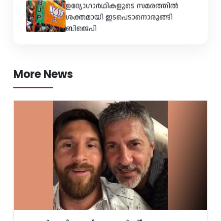
ബിജെപി
ഓപ്പൺഎഐയുടെ തകർച്ച പ്രവചിച്ച്
ഗൂഗിൾ ഡീപ്മൈൻഡ് എഞ്ചിനീയർ
More News
നീറ്റ് വിവാദം: പ്രധാനമന്ത്രിയെ നേരിട്ട്
കണ്ട് രാജി സന്നദ്ധത അറിയിച്ചിര...
കേരളത്തിൽ വന്ദേമാതരം രണ്ടുവരി
മാത്രമേ ഉണ്ടാകൂ എന്ന് കെ.
മുരളീധരൻ