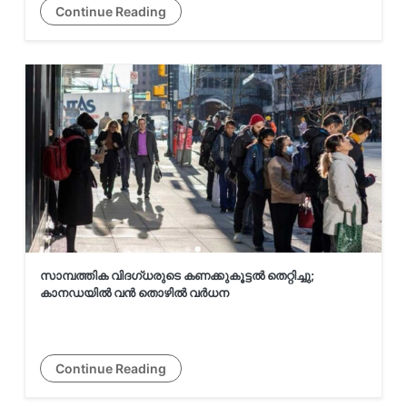
Continue Reading
നീറ്റ് വിവാദം: പ്രധാനമന്ത്രിയെ നേരിട്ട്
കണ്ട് രാജി സന്നദ്ധത അറിയിച്ചിര...
കേരളത്തിൽ വന്ദേമാതരം രണ്ടുവരി
മാത്രമേ ഉണ്ടാകൂ എന്ന് കെ.
മുരളീധരൻ
സാമ്പത്തിക വിദഗ്ധരുടെ കണക്കുകൂട്ടൽ തെറ്റിച്ചു;
കാനഡയിൽ വൻ തൊഴിൽ വർധന
ലയണൽ മെസ്സിയുടെ പിതാവും
അർജന്റീന:മാനേജറുമായ ജോർജ്
മെസ്സി (68) അന്തരിച്...
Continue Reading