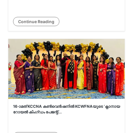
ആയങ്കിയുടെ
പരാമർശങ്ങൾക്കെതിരെ എഡിജിപി
പി. വ...
Continue Reading
യാത്രയ്ക്കിടെ ഭക്ഷണം ഓർഡർ
ചെയ്യാം, ഹോട്ടൽ ബുക്ക് ചെയ്യാം:
പുതിയ ഫീച്ച...
ഉദ്യോഗാർഥികളുടെ സമരത്തിൽ
ശക്തമായി ഇടപെടാനൊരുങ്ങി
ബിജെപി
16-ാമത് KCCNA കൺവെൻഷനിൽ KCWFNAയുടെ ‘ക്നാനായ
റോയൽ കിംഗ്ഡം പേജന്റ്...
ഓപ്പൺഎഐയുടെ തകർച്ച പ്രവചിച്ച്
ഗൂഗിൾ ഡീപ്മൈൻഡ് എഞ്ചിനീയർ