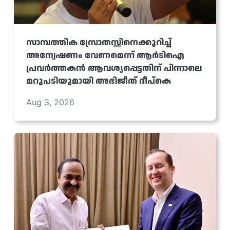
സാമ്പത്തിക സ്രോതസ്സിനെക്കുറിച്ച്
അന്വേഷണം വേണമെന്ന് ആർടിഐ
പ്രവർത്തകൻ ആവശ്യപ്പെട്ടതിന് പിന്നാലെ
മറുപടിയുമായി അഭിജീത് ദീപ്കെ
Aug 3, 2026