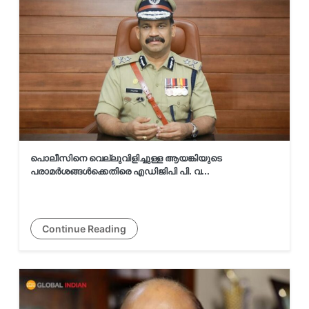
സാമ്പത്തിക വിദഗ്ധരുടെ
കണക്കുകൂട്ടൽ തെറ്റിച്ചു;
കാനഡയിൽ വൻ തൊഴിൽ വർധന
സ്വൈര്യജീവിതം
അപകടത്തിലാക്കുന്ന
ഗുണ്ടകൾക്കെതിരെ
കർശനനടപടിയെന്ന് രമേശ് ...
പൊലീസിനെ വെല്ലുവിളിച്ചുള്ള ആയങ്കിയുടെ
പരാമർശങ്ങൾക്കെതിരെ എഡിജിപി പി. വ...
പൊലീസിനെ വെല്ലുവിളിച്ചുള്ള
ആയങ്കിയുടെ
പരാമർശങ്ങൾക്കെതിരെ എഡിജിപി
Continue Reading
പി. വ...