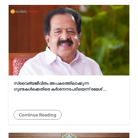
ഇറാനിയൻ കിക്ക്ബോക്സറുടെ
വധശിക്ഷ: ട്രംപിന്റെ സഹായം തേടി
സഹോദരൻ
കാർമൽ പെന്തക്കോസ്ത് ചർച്ച്
കൺവെൻഷന്റെ രണ്ടാം ദിനം; പാസ്റ്റർ
റെജി മാത്യ...
സ്വൈര്യജീവിതം അപകടത്തിലാക്കുന്ന
ഗുണ്ടകൾക്കെതിരെ കർശനനടപടിയെന്ന് രമേശ് ...
16-ാമത് KCCNA കൺവെൻഷനിൽ
KCWFNAയുടെ ‘ക്നാനായ റോയൽ
കിംഗ്ഡം പേജന്റ്...
Continue Reading