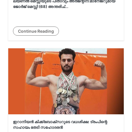
ലയണൽ മെസ്സിയുടെ പിതാവും അർജന്റീന:മാനേജറുമായ
ജോർജ് മെസ്സി (68) അന്തരിച്...
ലയണൽ മെസ്സിയുടെ പിതാവും
അർജന്റീന:മാനേജറുമായ ജോർജ്
Continue Reading
മെസ്സി (68) അന്തരിച്...
ഇറാനിയൻ കിക്ക്ബോക്സറുടെ
വധശിക്ഷ: ട്രംപിന്റെ സഹായം തേടി
സഹോദരൻ
കാർമൽ പെന്തക്കോസ്ത് ചർച്ച്
കൺവെൻഷന്റെ രണ്ടാം ദിനം; പാസ്റ്റർ
റെജി മാത്യ...
ഇറാനിയൻ കിക്ക്ബോക്സറുടെ വധശിക്ഷ: ട്രംപിന്റെ
സഹായം തേടി സഹോദരൻ