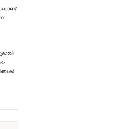
കൊണ്ട്
്ന
ുമായി
ും
ക്കുക!