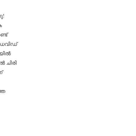
ു!
ക
്ട്
ഡേവിഡ്
ിയിൽ
ൽ ചിരി
്
തെ