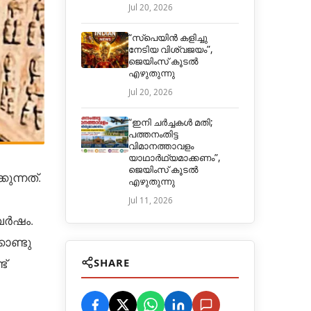
Jul 20, 2026
“സ്പെയിൻ കളിച്ചു
നേടിയ വിശ്വജയം”,
ജെയിംസ് കൂടൽ
എഴുതുന്നു
Jul 20, 2026
“ഇനി ചർച്ചകൾ മതി;
പത്തനംതിട്ട
വിമാനത്താവളം
യാഥാർഥ്യമാക്കണം”,
ജെയിംസ് കൂടൽ
ന്നത്.
എഴുതുന്നു
Jul 11, 2026
 വർഷം.
ൊണ്ടു
SHARE
ട്