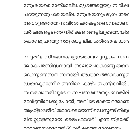
മനുഷ്യരെ മാത്രമല്ല, മൃഗങ്ങളെയും നിരീക്ഷിച
പറയുന്നതു ശരിയല്ല. മനുഷ്യനും മൃഗം തന്ന
അവരുടെതായ സവിശേഷതകളുണ്ടെന്നുമാണ് ഡെസ്
വർഷങ്ങളെടുത്ത നിരീക്ഷണങ്ങളിലൂടെയായിരുന
കൊണ്ടു പറയുന്നതു കേട്ടില്ല, ശരീരഭാഷ കണ്
മനുഷ്യ സ്വഭാവങ്ങളുടേതായ പുസ്തകം ‘നഗ്ന
ലോകപ്രസിദ്ധനായി. നാലാഴ്ചകൊണ്ടു തയാറാ
ഡെസ്മണ്ട് സമ്പന്നനായി. അക്കാലത്ത് ഡെസ്മണ്ട
ഡയറക്ടറാണ്. ലണ്ടനിലെ കാഴ്ചബംഗ്ളാവിൽ ക്യ
നഗ്നരവാനരിലൂടെ വന്ന പണമത്രയും ബാങ്കിലിട
മാൾട്ടയിലേക്കു പോയി, അവിടെ ഭാര്യ റമ
ആഹ്ളാദജീവിതമാവട്ടെയെന്ന് ഡെസ്മണ്ട് തീരുമ
മിനിറ്റുള്ളതുമായ ‘ടൈം ഫ്ളവർ’ എന്ന ബ്ളാക
റമോണയുമൊത്ത് 66 വർഷത്തെ ദാമ്പത്യം.