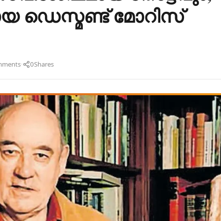
യ ഡെസ്മണ്ട് മോറിസ്
·
mments
0
Shares