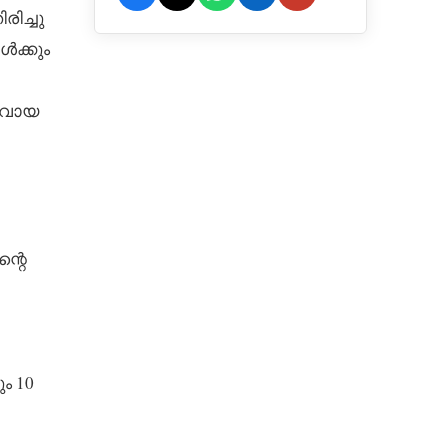
ിച്ചു
ൾക്കും
ൾ വായ
ന്റെ
ം 10