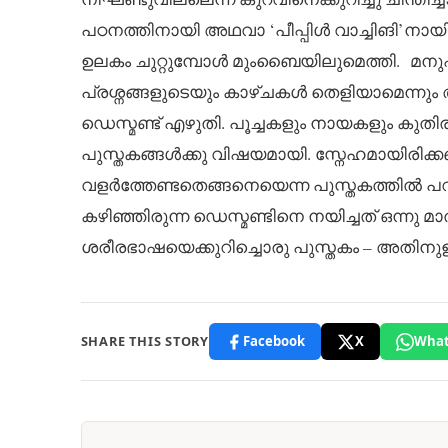
പഠനത്തിനായി അഥവാ ‘പീപ്പിൾ വാച്ചിങി’നായ
ഉലകം ചുറ്റുമ്പോൾ മുംബൈയിലുമെത്തി. മനുഷ്
പ്രശ്നങ്ങളുടെയും കാഴ്ചകൾ തെളിയാമെന്നും 
ഡെസ്മണ്ട് എഴുതി. പൂച്ചകളും നായകളും കുതി
പുസ്തകങ്ങൾക്കു വിഷയമായി. സ്നേഹമായിരിക്
വളർത്തേണ്ടതെങ്ങനെയെന്ന പുസ്തകത്തിൽ പറ
കഴിഞ്ഞിരുന്ന ഡെസ്മണ്ടിനെ നയിച്ചത് ഒന്നു
ശരീരഭാഷയെക്കുറിച്ചൊരു പുസ്തകം – അതിനുള
SHARE THIS STORY
Facebook
X
What