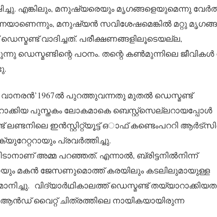
്ചു. എങ്കിലും, മനുഷ്യരെയും മൃഗങ്ങളെയുമെന്നു വേർതിര
െയാണെന്നും, മനുഷ്യൻ സവിശേഷമെങ്കിൽ മറ്റു മൃഗങ്ങ
മണ്ട് വാദിച്ചത്. പരീക്ഷണങ്ങളിലൂടെയല്ല,
്നു ഡെസ്മണ്ടിന്റെ പഠനം. തന്റെ കൺമുന്നിലെ ജീവിക
ടു.
 വാനരൻ’1967ൽ പുറത്തുവന്നതു മുതൽ ഡെസ്മണ്ട്
ക്കിയ പുസ്തകം ലോകമാകെ ബെസ്റ്റ്സെല്ലറായപ്പോൾ
് ലണ്ടനിലെ ഇൻസ്റ്റിറ്റ്യൂട്ട് ഒാഫ് കണ്ടെംപററി ആർട്സി
ുറേറ്ററായും പ്രവർത്തിച്ചു.
ാനാണ് അമ്മ പറഞ്ഞത്. എന്നാൽ, ബ്രിട്ടനിൽനിന്ന്
ോണയും മകൻ ജേസണുമൊത്ത് കരയിലും കടലിലുമായുള്ള
ാനിച്ചു. വിദ്യാർഥികാലത്ത് ഡെസ്മണ്ട് തയ്യാറാക്കിയതു
്ക് ആൻഡ് വൈറ്റ് ചിത്രത്തിലെ നായികയായിരുന്ന