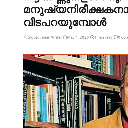
മനുഷ്യനിരീക്ഷകനാ
വിടപറയുമ്പോൾ
·
·
·
Global Indian Writer
May 4, 2026
1 min read
0 Co