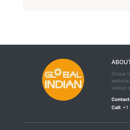
ABOU
Global I
website.
videos s
Contact
Call:
+1