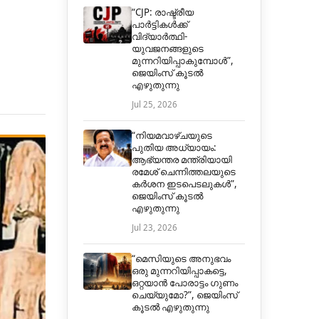
“CJP: രാഷ്ട്രീയ
പാർട്ടികൾക്ക്
വിദ്യാർത്ഥി-
യുവജനങ്ങളുടെ
മുന്നറിയിപ്പാകുമ്പോൾ”,
ജെയിംസ് കൂടൽ
എഴുതുന്നു
Jul 25, 2026
“നിയമവാഴ്ചയുടെ
പുതിയ അധ്യായം:
ആഭ്യന്തര മന്ത്രിയായി
രമേശ് ചെന്നിത്തലയുടെ
കർശന ഇടപെടലുകൾ”,
ജെയിംസ് കൂടൽ
എഴുതുന്നു
Jul 23, 2026
“മെസിയുടെ അനുഭവം
ഒരു മുന്നറിയിപ്പാകട്ടെ,
ഒറ്റയാൻ പോരാട്ടം ഗുണം
ചെയ്യുമോ?”, ജെയിംസ്
കൂടൽ എഴുതുന്നു