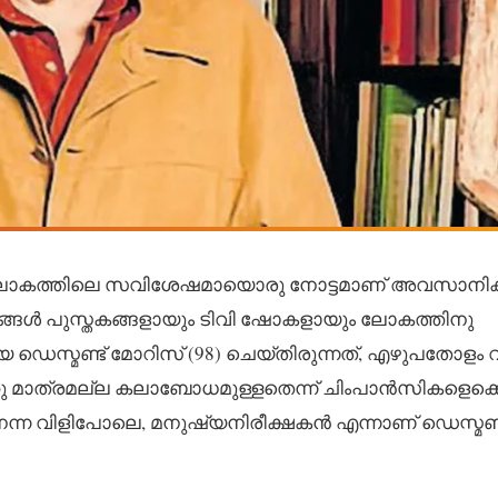
 ലോകത്തിലെ സവിശേഷമായൊരു നോട്ടമാണ് അവസാനിക്കു
ാഠങ്ങൾ പുസ്തകങ്ങളായും ടിവി ഷോകളായും ലോകത്തിനു
യ ഡെസ്മണ്ട് മോറിസ് (98) ചെയ്തിരുന്നത്, എഴുപതോളം
കു മാത്രമല്ല കലാബോധമുള്ളതെന്ന് ചിംപാൻസികളെക്ക
്ഷകനെന്ന വിളിപോലെ, മനുഷ്യനിരീക്ഷകൻ എന്നാണ് ഡെസ്മണ്