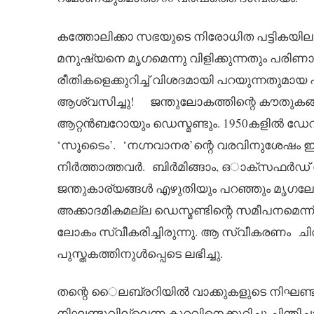
കത്തോലിക്കാ സഭയുടെ നിരോധിത പട്ടികയിലുൾ
മനുഷ്യനെ മ‍ൃഗമെന്നു വിളിക്കുന്നതും പരിണ
രീതികളെക്കുറിച്ച് വിശദമായി പറയുന്നതുമായ പ
ആശ്വസിച്ചു! ജന്തുലോകത്തിന്റെ കൗതുകങ്
ആറ്റൻബറോയും ഡെസ്മണ്ടും. 1950കളിൽ ഡേവിഡ
‘സൂടൈം’. ‘നഗ്നവാനര’ന്റെ വരവിനുശേഷം ഇര
നിർത്താത്തവർ. ബിർമിങ്ങാം, ഒാക്സഫ
ജന്തുകാര്യങ്ങൾ എഴുതിയും പറഞ്ഞും മൃഗലോകത
അക്കാദമികമല്ല ഡെസ്മണ്ടിന്റെ സമീപനമെന്ന് പ
ലോകം സ്വീകരിച്ചിരുന്നു. ആ സ്വീകരണം ചിത
പുസ്തകത്തിനുൾപ്പെടെ ലഭിച്ചു.
തന്റെ ൈലബ്രറിയിൽ വാക്കുകളുടെ നിഘണ്ടുക
നിഘണ്ടുവില്ലെന്ന കുറവിനെക്കുറിച്ചു ചിന്ത