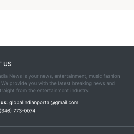
T US
ndia News is your news, entertainment, music fashion
 We provide you with the latest breaking news and
traight from the entertainment industry.
 us:
globalindianportal@gmail.com
 (346) 773-0074