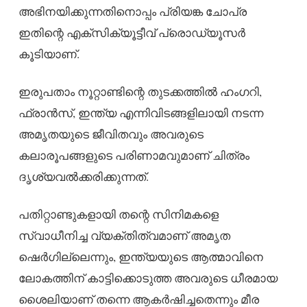
അഭിനയിക്കുന്നതിനൊപ്പം പ്രിയങ്ക ചോപ്ര
ഇതിന്റെ എക്സിക്യൂട്ടീവ് പ്രൊഡ്യൂസർ
കൂടിയാണ്.
ഇരുപതാം നൂറ്റാണ്ടിന്റെ തുടക്കത്തിൽ ഹംഗറി,
ഫ്രാൻസ്, ഇന്ത്യ എന്നിവിടങ്ങളിലായി നടന്ന
അമൃതയുടെ ജീവിതവും അവരുടെ
കലാരൂപങ്ങളുടെ പരിണാമവുമാണ് ചിത്രം
ദൃശ്യവൽക്കരിക്കുന്നത്.
പതിറ്റാണ്ടുകളായി തന്റെ സിനിമകളെ
സ്വാധീനിച്ച വ്യക്തിത്വമാണ് അമൃത
ഷെർഗില്ലെന്നും, ഇന്ത്യയുടെ ആത്മാവിനെ
ലോകത്തിന് കാട്ടിക്കൊടുത്ത അവരുടെ ധീരമായ
ശൈലിയാണ് തന്നെ ആകർഷിച്ചതെന്നും മീര