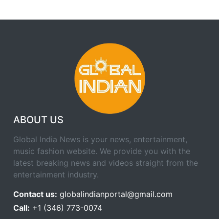
ABOUT US
Global India News is your news, entertainment,
music fashion website. We provide you with the
latest breaking news and videos straight from the
entertainment industry.
Contact us:
globalindianportal@gmail.com
Call:
+1 (346) 773-0074