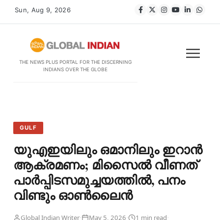
Sun, Aug 9, 2026
THE NEWS PLUS PORTAL FOR THE DISCERNING
INDIANS OVER THE GLOBE
GULF
യുഎഇയിലും ഒമാനിലും ഇറാൻ
ആക്രമണം; മിസൈൽ വീണത്
പാർപ്പിടസമുച്ചയത്തിൽ, പനം
വിണ്ടും ഓൺലൈൻ
·
·
·
Global Indian Writer
May 5, 2026
1 min read