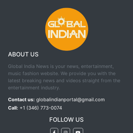
ABOUT US
Global India News is your news, entertainment,
music fashion website. We provide you with the
latest breaking news and videos straight from the
entertainment industry.
Contact us:
globalindianportal@gmail.com
Call:
+1 (346) 773-0074
FOLLOW US