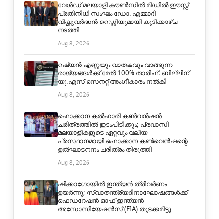
വേൾഡ് മലയാളി കൗൺസിൽ മിഡിൽ ഈസ്റ്റ്
പ്രതിനിധി സംഘം ഡോ. എമ്മാദി
വിഷ്ണുവർദ്ധൻ റെഡ്ഡിയുമായി കൂടിക്കാഴ്ച
നടത്തി
Aug 8, 2026
റഷ്യൻ എണ്ണയും വാതകവും വാങ്ങുന്ന
രാജ്യങ്ങൾക്ക് മേൽ 100% താരിഫ്: ബില്ലിന്
യു.എസ് സെനറ്റ് അംഗീകാരം നൽകി
Aug 8, 2026
ഫൊക്കാന കൽഹാരി കൺവൻഷൻ
ചരിത്രത്തിൽ ഇടംപിടിക്കും; പ്രവാസി
മലയാളികളുടെ ഏറ്റവും വലിയ
പ്രസ്ഥാനമായി ഫൊക്കാന കൺവെൻഷന്റെ
ഉൽഘാടനനം ചരിത്രം തിരുത്തി
Aug 8, 2026
ഷിക്കാഗോയിൽ ഇന്ത്യൻ ത്രിവർണം
ഉയർന്നു; സ്വാതന്ത്ര്യദിനാഘോഷങ്ങൾക്ക്
ഫെഡറേഷൻ ഓഫ് ഇന്ത്യൻ
അസോസിയേഷൻസ് (FIA) തുടക്കമിട്ടു