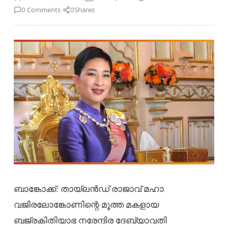
·
0 Comments
0
Shares
ബാങ്കോക്ക്: തായ്‌ലൻഡ് രാജാവ് മഹാ
വജിരലോങ്കോണിന്റെ മൂത്ത മകളായ
ബജ്രകിതിയാഭ നരേന്ദിര ദേബ്യാവതി