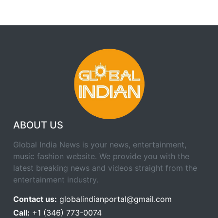
ABOUT US
Global India News is your news, entertainment,
music fashion website. We provide you with the
latest breaking news and videos straight from the
entertainment industry.
Contact us:
globalindianportal@gmail.com
Call:
+1 (346) 773-0074