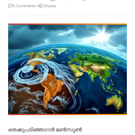
·
0 Comments
0
Shares
തെക്കുപടിഞ്ഞാറൻ മൺസൂൺ