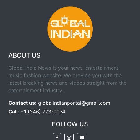
ABOUT US
Global India News is your news, entertainment,
music fashion website. We provide you with the
latest breaking news and videos straight from the
entertainment industry.
Contact us:
globalindianportal@gmail.com
Call:
+1 (346) 773-0074
FOLLOW US