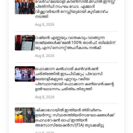
വേൾഡ് മലയാളി കൗൺസിൽ മിഡിൽ ഈസ്റ്റ്
പ്രതിനിധി സംഘം ഡോ. എമ്മാദി
വിഷ്ണുവർദ്ധൻ റെഡ്ഡിയുമായി കൂടിക്കാഴ്ച
നടത്തി
Aug 8, 2026
റഷ്യൻ എണ്ണയും വാതകവും വാങ്ങുന്ന
രാജ്യങ്ങൾക്ക് മേൽ 100% താരിഫ്: ബില്ലിന്
യു.എസ് സെനറ്റ് അംഗീകാരം നൽകി
Aug 8, 2026
ഫൊക്കാന കൽഹാരി കൺവൻഷൻ
ചരിത്രത്തിൽ ഇടംപിടിക്കും; പ്രവാസി
മലയാളികളുടെ ഏറ്റവും വലിയ
പ്രസ്ഥാനമായി ഫൊക്കാന കൺവെൻഷന്റെ
ഉൽഘാടനനം ചരിത്രം തിരുത്തി
Aug 8, 2026
ഷിക്കാഗോയിൽ ഇന്ത്യൻ ത്രിവർണം
ഉയർന്നു; സ്വാതന്ത്ര്യദിനാഘോഷങ്ങൾക്ക്
ഫെഡറേഷൻ ഓഫ് ഇന്ത്യൻ
അസോസിയേഷൻസ് (FIA) തുടക്കമിട്ടു