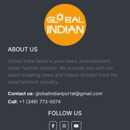
ABOUT US
Global India News is your news, entertainment,
music fashion website. We provide you with the
latest breaking news and videos straight from the
entertainment industry.
Contact us:
globalindianportal@gmail.com
Call:
+1 (346) 773-0074
FOLLOW US