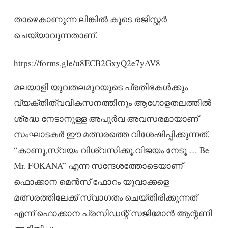
താഴെകാണുന്ന ലിങ്കിൽ കൂടെ രജിസ്റ്റർ
ചെയ്യാവുന്നതാണ്.
https://forms.gle/u8ECB2GxyQ2e7yAV8
മലയാളി യുവതലമുറയുടെ പ്രതിഭകൾക്കും
വ്യക്തിത്വവികസനത്തിനും ആഗോളതലത്തിൽ
ശ്രദ്ധ നേടാനുള്ള അപൂർവ അവസരമായാണ്
സംഘാടകർ ഈ മത്സരത്തെ വിശേഷിപ്പിക്കുന്നത്.
“കാണൂ,സ്വയം വിശ്വസിക്കൂ,വിജയം നേടൂ … Be
Mr. FOKANA” എന്ന സന്ദേശത്തോടെയാണ്
ഫൊക്കാന മെൻസ് ഫോറം യുവാക്കളെ
മത്സരത്തിലേക്ക് സ്വാഗതം ചെയ്തിരിക്കുന്നത്
എന്ന് ഫൊക്കാന പ്രസിഡന്റ് സജിമോൻ ആന്റണി