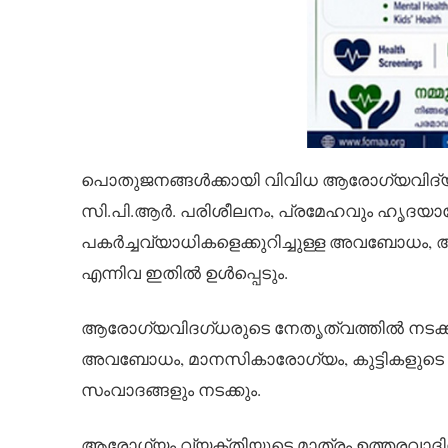
പൊതുജനങ്ങൾക്കായി വിവിധ ആരോഗ്യവിദ്യാഭ്യാ
സി.പി.ആർ. പരിശീലനം, പ്രമേഹവും ഹൃദയ
പകർച്ചവ്യാധികളെക്കുറിച്ചുള്ള അവബോധം,
എന്നിവ ഇതിൽ ഉൾപ്പെടും.
ആരോഗ്യവിദഗ്ധരുടെ നേതൃത്വത്തിൽ നടക്കു
അവബോധം, മാനസികാരോഗ്യം, കുട്ടികളുടെ
സംവാദങ്ങളും നടക്കും.
ആരോഗ്യം വ്യക്തിയുടെ മാത്രം ഉത്തരവാദിത്