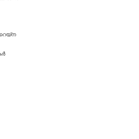
റെയ്‌ന
കർ