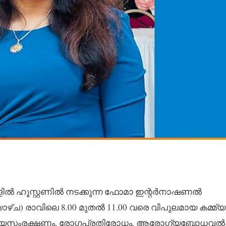
യതികളിൽ ഹൂസ്റ്റണിൽ നടക്കുന്ന ഫോമാ ഇന്റർനാഷണൽ
ഴ്ച) രാവിലെ 8.00 മുതൽ 11.00 വരെ വിപുലമായ കമ്മ്യൂ
രോഗ്യസംരക്ഷണം, രോഗപ്രതിരോധം, ആരോഗ്യബോധവൽ