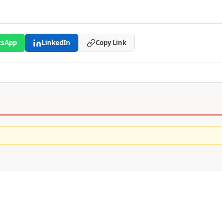
sApp
LinkedIn
Copy Link