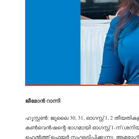
ജീമോൻ റാന്നി
ഹൂസ്റ്റൺ: ജൂലൈ 30, 31, ഓഗസ്റ്റ് 1, 2 തീ
കൺവെൻഷന്റെ ഭാഗമായി ഓഗസ്റ്റ് 1-ന് (ശനിയാ
ഹെൽത്ത് ഫെയർ സംഘടിപ്പിക്കുന്നു. ആ