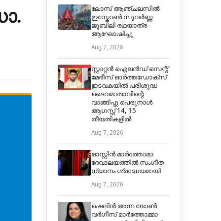
ോ.
ലോസ് ആഞ്ചലസിൽ
ഇസ്കോൺ സുവർണ്ണ
ജൂബിലി രഥയാത്ര
ആഘോഷിച്ചു
Aug 7, 2026
സ്റ്റാറ്റൻ ഐലൻഡ് സെന്റ്
മേരീസ് ഓർത്തഡോക്സ്
ഇടവകയിൽ പരിശുദ്ധ
ദൈവമാതാവിന്റെ
വാങ്ങിപ്പു പെരുനാൾ
ആഗസ്റ്റ് 14, 15
തീയതികളിൽ
Aug 7, 2026
ഓസ്റ്റിൻ മാർത്തോമാ
ദേവാലയത്തിൽ സംഗീത
ധ്യാനം ശ്രദ്ധേയമായി
Aug 7, 2026
ഷെലിൻ അന്ന ജോൺ
വർഗീസ് മാർത്തോമ്മാ