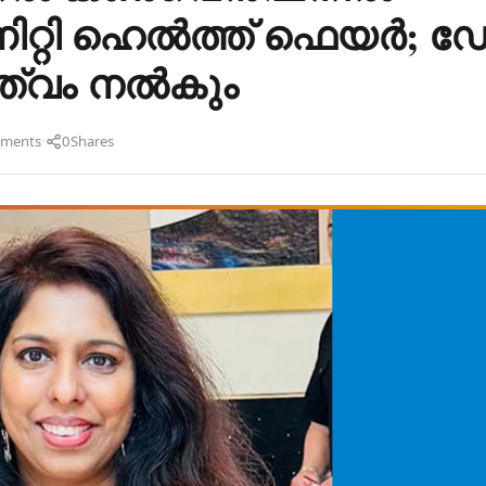
ിറ്റി ഹെൽത്ത് ഫെയർ; ഡ
ൃത്വം നൽകും
·
ments
0
Shares