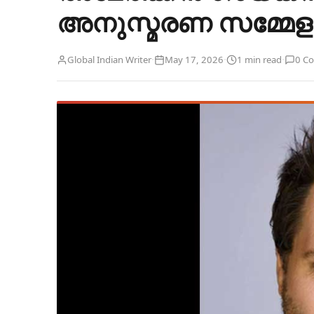
അനുസ്മരണ സമ്മേ
·
·
·
Global Indian Writer
May 17, 2026
1 min read
0 C