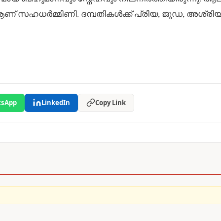
 ആണ് സഹധർമ്മിണി. ദമ്പതികൾക്ക് പ്രിയ, ജൂഡ, അശ്രി
sApp
LinkedIn
Copy Link