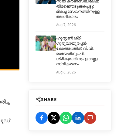
സഭാ കൗൺസിലിലേക്ക്
തിരഞ്ഞെടുക്കപ്പെട്ടു;
മികച്ച സേവനത്തിനുള്ള
അംഗീകാരം
Aug 7, 2026
ഹൂസ്റ്റൺ ശ്രീ
ഗുരുവായൂരപ്പൻ
ക്ഷേത്രത്തിൽ വി.വി.
രാജേഷിനും പി.
ശ്രീകുമാറിനും ഊഷ്മള
സ്വീകരണം
Aug 6, 2026
SHARE
ിച്ച
വുഡ്