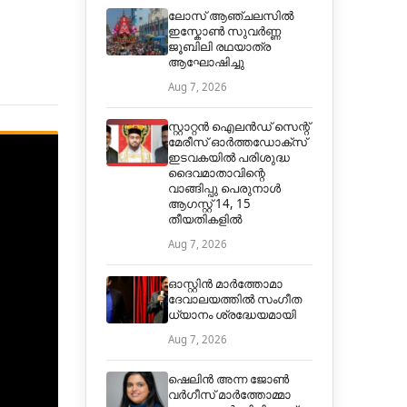
ലോസ് ആഞ്ചലസിൽ
ഇസ്കോൺ സുവർണ്ണ
ജൂബിലി രഥയാത്ര
ആഘോഷിച്ചു
Aug 7, 2026
സ്റ്റാറ്റൻ ഐലൻഡ് സെന്റ്
മേരീസ് ഓർത്തഡോക്സ്
ഇടവകയിൽ പരിശുദ്ധ
ദൈവമാതാവിന്റെ
വാങ്ങിപ്പു പെരുനാൾ
ആഗസ്റ്റ് 14, 15
തീയതികളിൽ
Aug 7, 2026
ഓസ്റ്റിൻ മാർത്തോമാ
ദേവാലയത്തിൽ സംഗീത
ധ്യാനം ശ്രദ്ധേയമായി
Aug 7, 2026
ഷെലിൻ അന്ന ജോൺ
വർഗീസ് മാർത്തോമ്മാ