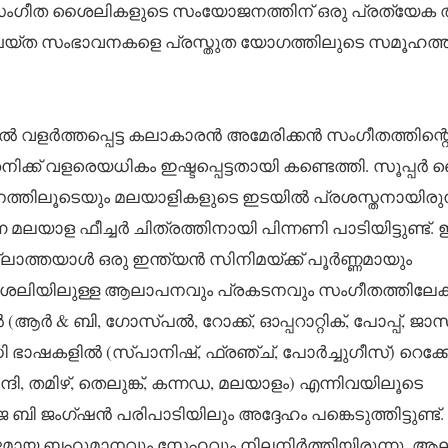
ാത്യ സംഗീത ശൈലികളുടെ സംയോജനത്തിന് ഒരു പ്രത്യേക ത
ചെയ്ത സംഭാവനകളെ പ്രസ്തുത യോഗത്തിലുടെ സമൂഹത്
ൽ വളർത്തപ്പെട്ട കലാകാരൻ അമേരിക്കൻ സംഗീതത്തിന്റ
ിക്ക് വളരെയധികം ഇഷ്ടപ്പെട്ടതായി കണ്ടെത്തി. സൂപ്പ
ഗാനത്തിലൂടെയും മലയാളികളുടെ ഇടയിൽ പ്രശസ്തനായിരുന്
യാള ഫീച്ചർ ചിത്രത്തിനായി പിന്നണി പാടിയിട്ടുണ്ട്. 
്ലാത്തയാൾ ഒരു ഇന്ത്യൻ സിനിമയ്ക്ക് പൂർണ്ണമായും
ൈലിയിലുള്ള ആലാപനവും പ്രകടനവും സംഗീതത്തിലേക്ക
(ആർ & ബി, ഗോസ്പൽ, റോക്ക്, ഓപ്പറാറ്റിക്, പോപ്പ്, ജാസ
 ഭാഷകളിൽ (സ്പാനിഷ്, ഫ്രഞ്ച്, പോർച്ചുഗീസ്) റെക്
്ദി, തമിഴ്, തെലുങ്ക്, കന്നഡ, മലയാളം) എന്നിവയിലൂടെ
ി ജംഗ്ഷൻ പരിപാടിയിലും അദ്ദേഹം പങ്കെടുത്തിട്ടുണ്ട്.
ായ ബഹുമാനവും സ്നേഹവും നിലനിർത്തിയിരുന്നു. ആലപ