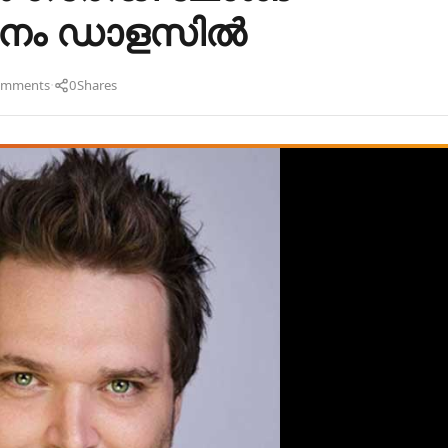
ളനം ഡാളസിൽ
·
omments
0
Shares