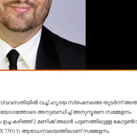
സ്വവസതിയിൽ വച്ച് ഹൃദയ സ്‌തംഭനത്തെ തുടർന്ന് അന്തര
ിയോഗത്തോടെ അനുബന്ധിച്ച് അനുസ്മരണ സമ്മേളനം
 ഉച്ച കഴിഞ്ഞ് 2 മണിക്ക് അലൻ പട്ടണത്തിലുള്ള കോട്ടൺ
Allen, TX 75013) ആരാധനാലയത്തിലാണ് സമ്മേളനം