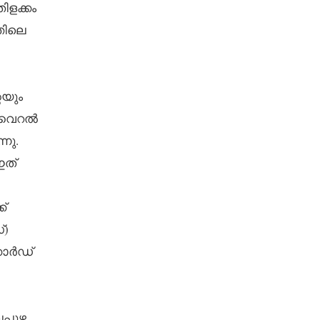
ിളക്കം
തിലെ
െയും
ർ വൈറൽ
നു.
ഇത്
്
്)
കോർഡ്
്പുഴ