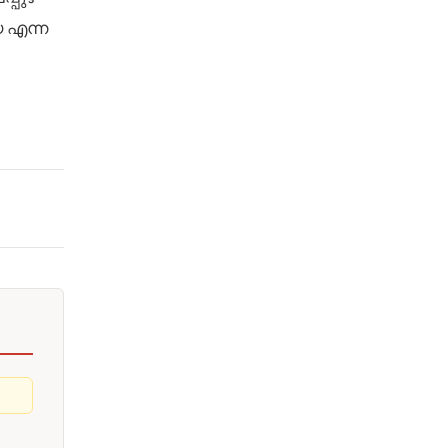
യ എന്ന