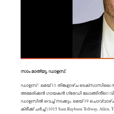
സാം മാത്യു, ഡാളസ്.
ഡാളസ് : മെയ് 11 തിങ്കളാഴ്ച ടെക്സാസിലെ 
അമേരിക്കൻ ഗായകൻ ഗ്രേഡി ലോങ്ങിൻ്റെ വ
ഡാളസിൽ വെച്ച് നടക്കും. മെയ് 19 ചൊവ്വാഴ്ച
ക്രീക്ക് ചർച്ച് (1015 Sam Rayburn Tollway, 