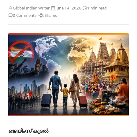
·
·
·
Global Indian Writer
June 14, 2026
1 min read
·
0 Comments
0
Shares
ജെയിംസ് കൂടൽ