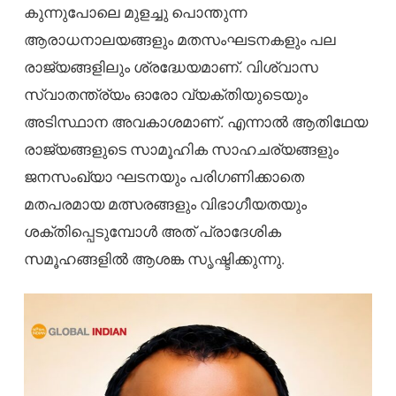
കുന്നുപോലെ മുളച്ചു പൊന്തുന്ന
ആരാധനാലയങ്ങളും മതസംഘടനകളും പല
രാജ്യങ്ങളിലും ശ്രദ്ധേയമാണ്. വിശ്വാസ
സ്വാതന്ത്ര്യം ഓരോ വ്യക്തിയുടെയും
അടിസ്ഥാന അവകാശമാണ്. എന്നാൽ ആതിഥേയ
രാജ്യങ്ങളുടെ സാമൂഹിക സാഹചര്യങ്ങളും
ജനസംഖ്യാ ഘടനയും പരിഗണിക്കാതെ
മതപരമായ മത്സരങ്ങളും വിഭാഗീയതയും
ശക്തിപ്പെടുമ്പോൾ അത് പ്രാദേശിക
സമൂഹങ്ങളിൽ ആശങ്ക സൃഷ്ടിക്കുന്നു.