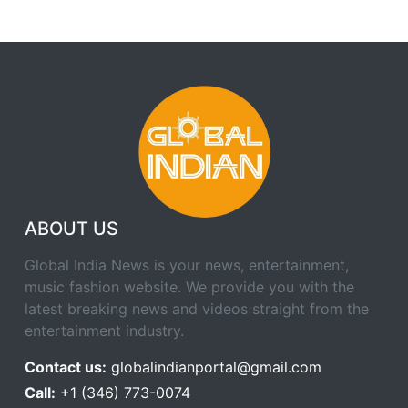
ABOUT US
Global India News is your news, entertainment,
music fashion website. We provide you with the
latest breaking news and videos straight from the
entertainment industry.
Contact us:
globalindianportal@gmail.com
Call:
+1 (346) 773-0074