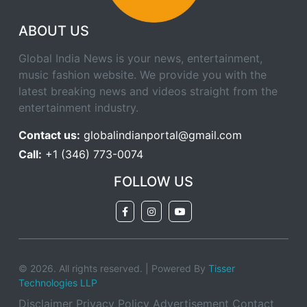
ABOUT US
Global India News is your news, entertainment,
music fashion website. We provide you with the
latest breaking news and videos straight from the
entertainment industry.
Contact us:
globalindianportal@gmail.com
Call:
+1 (346) 773-0074
FOLLOW US
© 2026. All rights reserved. | Powered By
Tisser
Technologies LLP
Disclaimer
Privacy Policy
Advertisement
Contact