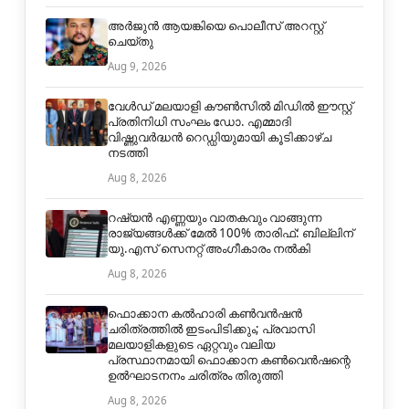
അർജുൻ ആയങ്കിയെ പൊലീസ് അറസ്റ്റ്
ചെയ്തു
Aug 9, 2026
വേൾഡ് മലയാളി കൗൺസിൽ മിഡിൽ ഈസ്റ്റ്
പ്രതിനിധി സംഘം ഡോ. എമ്മാദി
വിഷ്ണുവർദ്ധൻ റെഡ്ഡിയുമായി കൂടിക്കാഴ്ച
നടത്തി
Aug 8, 2026
റഷ്യൻ എണ്ണയും വാതകവും വാങ്ങുന്ന
രാജ്യങ്ങൾക്ക് മേൽ 100% താരിഫ്: ബില്ലിന്
യു.എസ് സെനറ്റ് അംഗീകാരം നൽകി
Aug 8, 2026
ഫൊക്കാന കൽഹാരി കൺവൻഷൻ
ചരിത്രത്തിൽ ഇടംപിടിക്കും; പ്രവാസി
മലയാളികളുടെ ഏറ്റവും വലിയ
പ്രസ്ഥാനമായി ഫൊക്കാന കൺവെൻഷന്റെ
ഉൽഘാടനനം ചരിത്രം തിരുത്തി
Aug 8, 2026