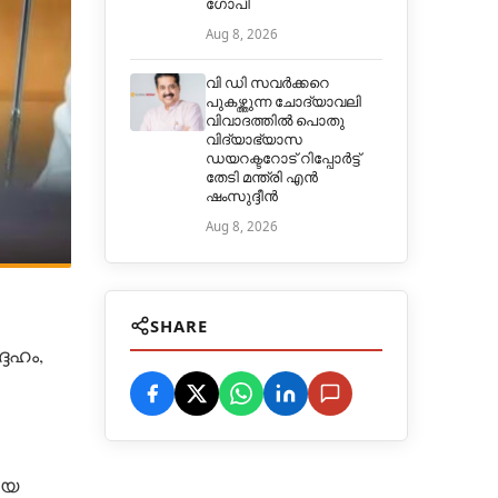
ഗോപി
Aug 8, 2026
വി ഡി സവർക്കറെ
പുകഴ്ത്തുന്ന ചോദ്യാവലി
വിവാദത്തിൽ പൊതു
വിദ്യാഭ്യാസ
ഡയറക്ടറോട് റിപ്പോർട്ട്
തേടി മന്ത്രി എൻ
ഷംസുദ്ദീൻ
Aug 8, 2026
SHARE
േഹം,
ായ