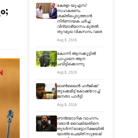
ം;
കേരള–യുഎസ്
സഹകരണം
ശക്തിപ്പെടുത്താൻ
നിർണായക ചർച്ച;
വിദ്യാഭ്യാസം മുതൽ
തുറമുഖ വികസനം വരെ
Aug 8, 2026
കോന്നി ആനക്കൂട്ടിൽ
പാപ്പാനെ ആന
ചവിട്ടിക്കൊന്നു
Aug 8, 2026
ഓൺലൈൻ ഹർജിക്ക്
തുടക്കമിട്ട് കോക്ക്റോച്ച്
ജനതാ പാർട്ടി
Aug 8, 2026
ഔദ്യോഗിക വാഹനം
വരാന്‍ വൈകിയതിനെ
തുടര്‍ന്ന് ഓട്ടോറിക്ഷയില്‍
യാത്ര ചെയ്ത് സുരേഷ്