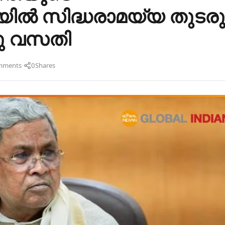
 സിദ്ധരാമയ്യ തുടരു
രു വസതി
·
mments
0
Shares