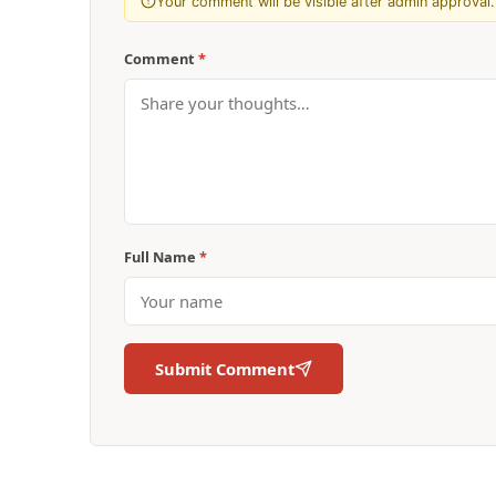
Your comment will be visible after admin approval.
Comment
*
Full Name
*
Submit Comment