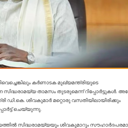
ജിവെച്ചെങ്കിലും കർണാടക മുഖ്യമന്ത്രിയുടെ
്ധരാമയ്യ താമസം തുടരുമെന്ന് റിപ്പോർട്ടുകൾ. അദ്ദ
്രി ഡി.കെ. ശിവകുമാർ മറ്റൊരു വസതിയിലായിരിക്കും
ർട്ട് ചെയ്യുന്നു.
യത്തിൽ സിദ്ധരാമയ്യയും ശിവകുമാറും സൗഹാർദപരമ