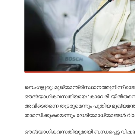
ബെംഗളൂരു: മുഖ്യമന്ത്രിസ്ഥാനത്തുനിന്ന് രാ
ഔദ്യോഗികവസതിയായ ‘കാവേരി’യിൽതന്നെ സിദ
അവിടെതന്നെ തുടരുമെന്നും പുതിയ മുഖ്യമന്ത
താമസിക്കുകയെന്നും ദേശീയമാധ്യമങ്ങൾ റിപ്പോ
ഔദ്യോഗികവസതിയുമായി ബന്ധപ്പെട്ട വിഷ