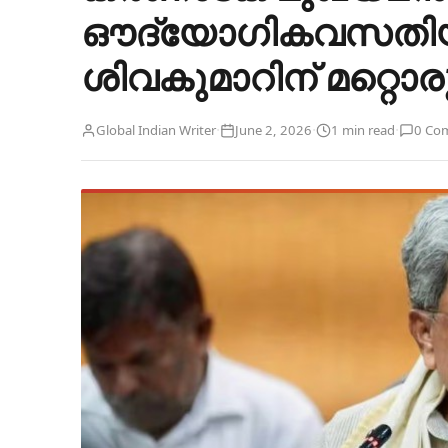
ഔദ്യോഗികവസതിയിൽ
ശിവകുമാറിന് മറ്റൊ
·
·
·
Global Indian Writer
June 2, 2026
1 min read
0 Co