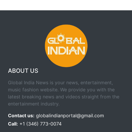
ABOUT US
Global India News is your news, entertainment,
music fashion website. We provide you with the
latest breaking news and videos straight from the
entertainment industry.
Contact us:
globalindianportal@gmail.com
Call:
+1 (346) 773-0074