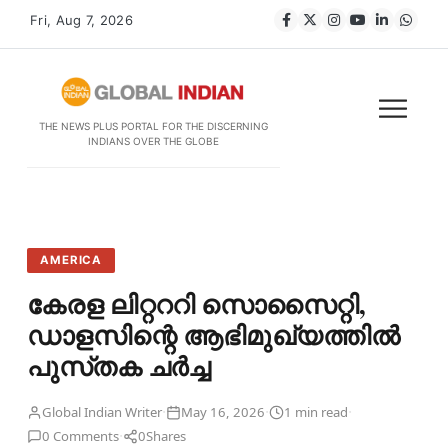
Fri, Aug 7, 2026
THE NEWS PLUS PORTAL FOR THE DISCERNING
INDIANS OVER THE GLOBE
AMERICA
കേരള ലിറ്റററി സൊസൈറ്റി,
ഡാളസിന്റെ ആഭിമുഖ്യത്തിൽ
പുസ്‌തക ചർച്ച
·
·
·
Global Indian Writer
May 16, 2026
1 min read
·
0 Comments
0
Shares