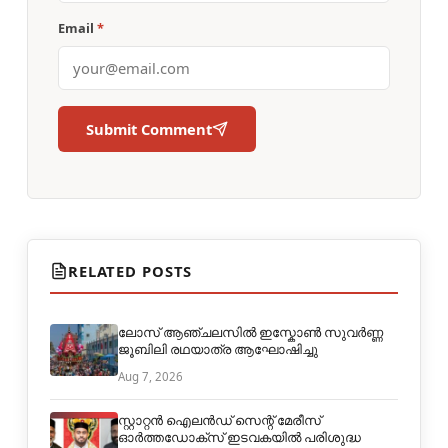
Email
*
Submit Comment
RELATED POSTS
ലോസ് ആഞ്ചലസിൽ ഇസ്കോൺ സുവർണ്ണ
ജൂബിലി രഥയാത്ര ആഘോഷിച്ചു
Aug 7, 2026
സ്റ്റാറ്റൻ ഐലൻഡ് സെന്റ് മേരീസ്
ഓർത്തഡോക്സ് ഇടവകയിൽ പരിശുദ്ധ