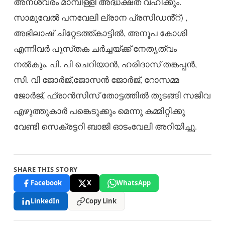
അനശ്വരം മാമ്പിള്ളി അദ്ധക്ഷത വഹിക്കും.
സാമുവേൽ പനവേലി ല്രാന പ്രസിഡൻ്റ്) ,
അഭിലാഷ് ചിറ്റേടത്ത്കാട്ടിൽ, അനൂപ കോശി
എന്നിവർ പുസ്‌തക ചർച്ചയ്ക്ക് നേതൃത്വം
നൽകും. പി. പി ചെറിയാൻ, ഹരിദാസ് തങ്കപ്പൻ,
സി. വി ജോർജ്,ജോസൻ ജോർജ്, റോസമ്മ
ജോർജ്, ഫ്രാൻസിസ് തോട്ടത്തിൽ തുടങ്ങി സജീവ
എഴുത്തുകാർ പങ്കെടുക്കും മെന്നു കമ്മിറ്റിക്കു
വേണ്ടി സെക്രട്ടറി ബാജി ഓടംവേലി അറിയിച്ചു.
SHARE THIS STORY
Facebook
X
WhatsApp
LinkedIn
Copy Link