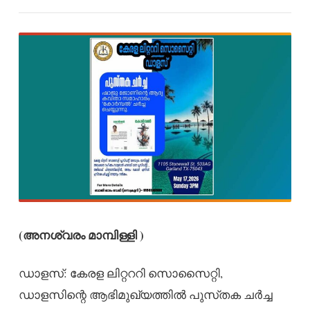
(അനശ്വരം മാമ്പിള്ളി )
ഡാളസ്: കേരള ലിറ്റററി സൊസൈറ്റി,
ഡാളസിന്റെ ആഭിമുഖ്യത്തിൽ പുസ്‌തക ചർച്ച