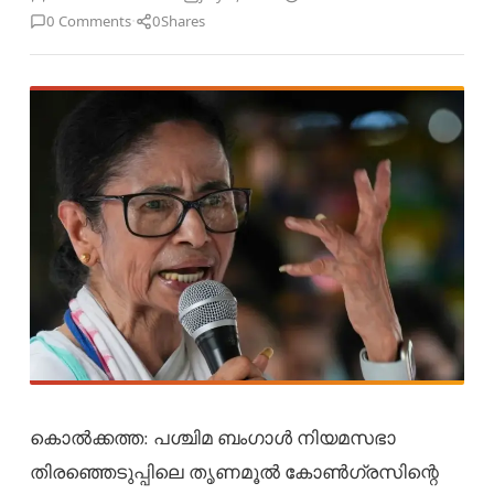
·
0 Comments
0
Shares
കൊൽക്കത്ത: പശ്ചിമ ബംഗാൾ നിയമസഭാ
തിരഞ്ഞെടുപ്പിലെ തൃണമൂൽ കോൺഗ്രസിന്റെ