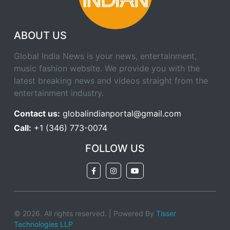
ABOUT US
Global India News is your news, entertainment,
music fashion website. We provide you with the
latest breaking news and videos straight from the
entertainment industry.
Contact us:
globalindianportal@gmail.com
Call:
+1 (346) 773-0074
FOLLOW US
© 2026. All rights reserved. | Powered By
Tisser
Technologies LLP