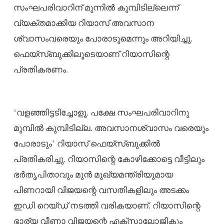
സംഘപരിവാറിന് മുന്നിൽ കുമ്പിടില്ലെന്ന്
വ്യക്തമാക്കിയ റിയാസ് അവസാന
ശ്വാസംവരെയും പോരാടുമെന്നും അറിയിച്ചു.
ഫെയ്‌സ്ബുക്കിലൂടെയാണ് റിയാസിന്റെ
പ്രതികരണം.
‘വളഞ്ഞിട്ടടിച്ചോളൂ. പക്ഷേ സംഘപരിവാറിനു
മുമ്പിൽ കുമ്പിടില്ല. അവസാനശ്വാസം വരെയും
പോരാടും’ റിയാസ് ഫെയ്‌സ്ബുക്കിൽ
പ്രതികരിച്ചു. റിയാസിന്റെ കോഴിക്കോട്ടെ വീട്ടിലും
ഭർതൃപിതാവും മുൻ മുഖ്യമന്ത്രിയുമായ
പിണറായി വിജയന്റെ വസതികളിലും അടക്കം
ഇഡി റെയ്ഡ് നടത്തി വരികയാണ്. റിയാസിന്റെ
ഭാര്യ വീണാ വിജയന്റെ എക്‌സാലോജികും