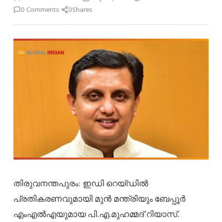
·
0 Comments
0
Shares
തിരുവനന്തപുരം: ഇഡി റെയ്ഡിൽ
പ്രതികരണവുമായി മുൻ മന്ത്രിയും ബേപ്പൂർ
എംഎൽഎയുമായ പി.എ.മുഹമ്മദ് റിയാസ്.