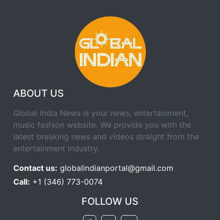
ABOUT US
Global India News is your news, entertainment,
music fashion website. We provide you with the
latest breaking news and videos straight from the
entertainment industry.
Contact us:
globalindianportal@gmail.com
Call:
+1 (346) 773-0074
FOLLOW US