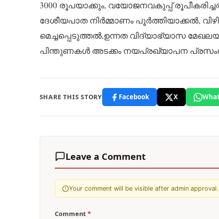
3000 രൂപയാക്കും, വയോജനവകുപ്പ് രൂപീകരിച്ച
ദേശീയപാത നിർമ്മാണം പൂർത്തിയാക്കൽ, വിഴി
മെച്ചപ്പെടുത്തൽ,ഉന്നത വിദ്യാഭ്യാസ മേഖലയില
പിന്തുണകൾ അടക്കം നയപ്രഖ്യാപന പ്രസംഗത
SHARE THIS STORY
Facebook
X
What
Leave a Comment
Your comment will be visible after admin approval.
Comment
*