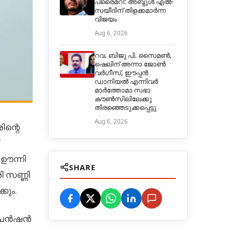
പ്രൈമറി: അബ്ദുൾ എൽ-
സയീദിന് തിളക്കമാർന്ന
വിജയം
Aug 6, 2026
റവ. ബിജു പി. സൈമൺ,
ഷെലിന് അന്നാ ജോൺ
വർഗീസ്, ഈപ്പൻ
ഡാനിയൽ എന്നിവർ
മാർത്തോമാ സഭാ
കൗൺസിലിലേക്കു
തിരഞ്ഞെടുക്കപ്പെട്ടു
Aug 6, 2026
ന്റെ
 ഊന്നി
SHARE
ി സണ്ണി
കും.
മപെൻഷൻ