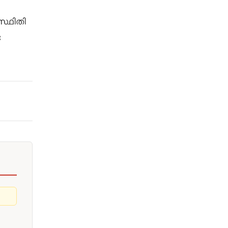
സ്ഥിതി
ട