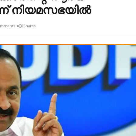
്ന് നിയമസഭയിൽ
·
omments
0
Shares