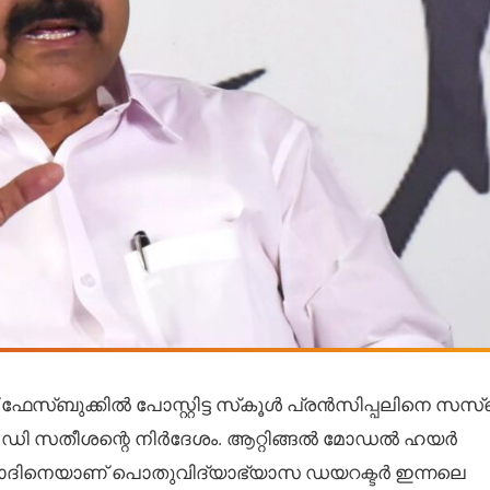
് ഫേസ്ബുക്കിൽ പോസ്റ്റിട്ട സ്‌കൂൾ പ്രൻസിപ്പലിനെ സസ
 വി.ഡി സതീശന്റെ നിർദേശം. ആറ്റിങ്ങൽ മോഡൽ ഹയർ
വാദിനെയാണ് പൊതുവിദ്യാഭ്യാസ ഡയറക്ടർ ഇന്നലെ