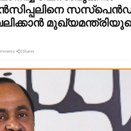
 പ്രൻസിപ്പലിനെ സസ്‌പെൻഡ
ിക്കാൻ മുഖ്യമന്ത്രിയു
·
omments
0
Shares