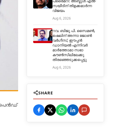
പ്രൈമറി: അബ്ദുൾ എൽ-
സയീദിന് തിളക്കമാർന്ന
വിജയം
Aug 6, 2026
റവ. ബിജു പി. സൈമൺ,
ഷെലിന് അന്നാ ജോൺ
വർഗീസ്, ഈപ്പൻ
ഡാനിയൽ എന്നിവർ
മാർത്തോമാ സഭാ
കൗൺസിലിലേക്കു
തിരഞ്ഞെടുക്കപ്പെട്ടു
Aug 6, 2026
SHARE
്‌പെൻഡ്