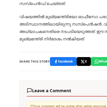
സസ്പെൻഡ് ചെയ്തത്.
വിഷയത്തിൽ മുഖ്യമന്ത്രിയോ ഓഫീസോ പരാതി
അടിസ്ഥാനത്തിലായിരുന്നു സസ്പെൻഷൻ. വിരമ
അധ്യാപകനെതിരെ നടപടിയെടുത്തത്. ഈ 
മുഖ്യമന്ത്രി നിർദേശം നൽകിയത്.
SHARE THIS STORY
Facebook
X
What
Leave a Comment
Your comment will be visible after admin approval.