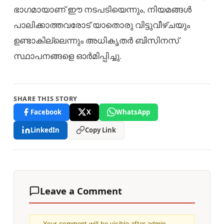
ഭാഗമായാണ് ഈ നടപടിയെന്നും, നിയമങ്ങൾ
പാലിക്കാത്തവരോട് യാതൊരു വിട്ടുവീഴ്ചയും
ഉണ്ടാകില്ലെന്നും അധികൃതർ ബിസിനസ്
സ്ഥാപനങ്ങളെ ഓർമിപ്പിച്ചു.
SHARE THIS STORY
Facebook
X
WhatsApp
LinkedIn
Copy Link
Leave a Comment
Your comment will be visible after admin