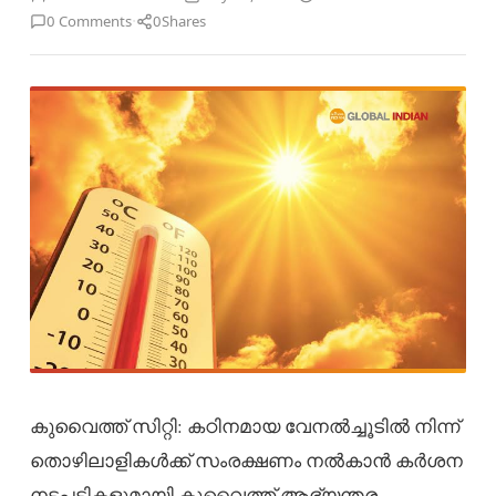
·
0 Comments
0
Shares
കുവൈത്ത് സിറ്റി: കഠിനമായ വേനൽച്ചൂടിൽ നിന്ന്
തൊഴിലാളികൾക്ക് സംരക്ഷണം നൽകാൻ കർശന
നടപടികളുമായി കുവൈത്ത് ആഭ്യന്തര