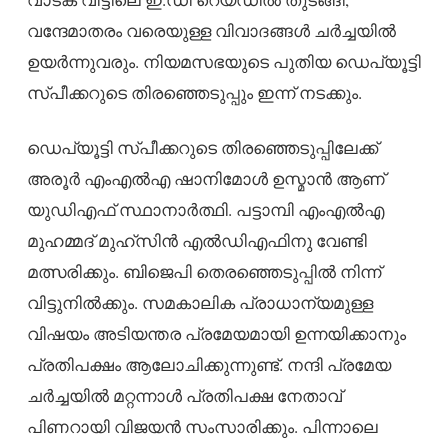
വന്ദേമാതരം വരെയുള്ള വിവാദങ്ങൾ ചർച്ചയിൽ
ഉയർന്നുവരും. നിയമസഭയുടെ പുതിയ ഡെപ്യൂട്ടി
സ്പീക്കറുടെ തിരഞ്ഞെടുപ്പും ഇന്ന് നടക്കും.
ഡെപ്യൂട്ടി സ്പീക്കറുടെ തിരഞ്ഞെടുപ്പിലേക്ക്
അരൂർ എംഎൽഎ ഷാനിമോൾ ഉസ്മാൻ ആണ്
യുഡിഎഫ് സ്ഥാനാർത്ഥി. പട്ടാമ്പി എംഎൽഎ
മുഹമ്മദ് മുഹ്സിൻ എൽഡിഎഫിനു വേണ്ടി
മത്സരിക്കും. ബിജെപി തെരഞ്ഞെടുപ്പിൽ നിന്ന്
വിട്ടുനിൽക്കും. സമകാലിക പ്രാധാന്യമുള്ള
വിഷയം അടിയന്തര പ്രമേയമായി ഉന്നയിക്കാനും
പ്രതിപക്ഷം ആലോചിക്കുന്നുണ്ട്. നന്ദി പ്രമേയ
ചർച്ചയിൽ മറ്റന്നാൾ പ്രതിപക്ഷ നേതാവ്
പിണറായി വിജയൻ സംസാരിക്കും. പിന്നാലെ