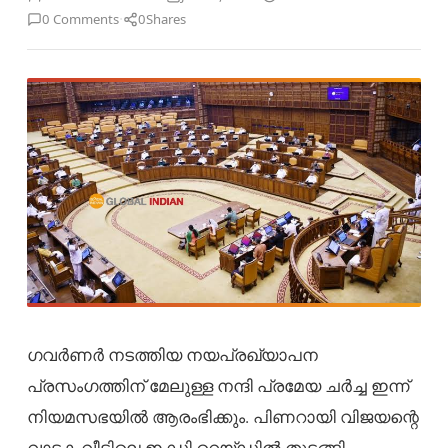
·
0 Comments
0
Shares
ഗവർണർ നടത്തിയ നയപ്രഖ്യാപന
പ്രസംഗത്തിന് മേലുള്ള നന്ദി പ്രമേയ ചർച്ച ഇന്ന്
നിയമസഭയിൽ ആരംഭിക്കും. പിണറായി വിജയന്റെ
വാടക വീട്ടിലെ ഇ.ഡി റെയ്ഡിൽ തുടങ്ങി,