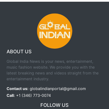
ABOUT US
Global India News is your news, entertainment,
music fashion website. We provide you with the
latest breaking news and videos straight from the
entertainment industry.
Contact us:
globalindianportal@gmail.com
Call:
+1 (346) 773-0074
FOLLOW US