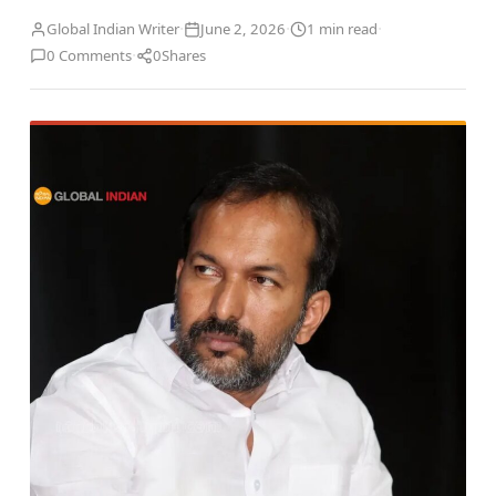
·
·
·
Global Indian Writer
June 2, 2026
1 min read
·
0 Comments
0
Shares