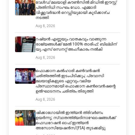
വേൾഡ് മലയാളി കൗൺസിൽ മിഡിൽ ഈസ്റ്റ്
പ്രതിനിധി സംഘം ഡോ. എമ്മാദി
വിഷ്ണുവർദ്ധൻ റെഡ്ഡിയുമായി കൂടിക്കാഴ്ച
നടത്തി
Aug 8, 2026
റഷ്യൻ എണ്ണയും വാതകവും വാങ്ങുന്ന
രാജ്യങ്ങൾക്ക് മേൽ 100% താരിഫ്: ബില്ലിന്
യു.എസ് സെനറ്റ് അംഗീകാരം നൽകി
Aug 8, 2026
ഫൊക്കാന കൽഹാരി കൺവൻഷൻ
ചരിത്രത്തിൽ ഇടംപിടിക്കും; പ്രവാസി
മലയാളികളുടെ ഏറ്റവും വലിയ
പ്രസ്ഥാനമായി ഫൊക്കാന കൺവെൻഷന്റെ
ഉൽഘാടനനം ചരിത്രം തിരുത്തി
Aug 8, 2026
ഷിക്കാഗോയിൽ ഇന്ത്യൻ ത്രിവർണം
ഉയർന്നു; സ്വാതന്ത്ര്യദിനാഘോഷങ്ങൾക്ക്
ഫെഡറേഷൻ ഓഫ് ഇന്ത്യൻ
അസോസിയേഷൻസ് (FIA) തുടക്കമിട്ടു