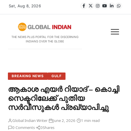
Sat, Aug 8, 2026
THE NEWS PLUS PORTAL FOR THE DISCERNING
INDIANS OVER THE GLOBE
BREAKING NEWS
GULF
ആകാശ എയർ റിയാദ് – കൊച്ചി
സെക്ടറിലേക്ക് പുതിയ
സർവീസുകൾ പ്രഖ്യാപിച്ചു
·
·
·
Global Indian Writer
June 2, 2026
1 min read
·
0 Comments
0
Shares