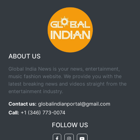
ABOUT US
Global India News is your news, entertainment,
music fashion website. We provide you with the
latest breaking news and videos straight from the
entertainment industry.
Contact us:
globalindianportal@gmail.com
Call:
+1 (346) 773-0074
FOLLOW US