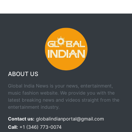
ABOUT US
Global India News is your news, entertainment,
music fashion website. We provide you with the
latest breaking news and videos straight from the
entertainment industry.
Contact us:
globalindianportal@gmail.com
Call:
+1 (346) 773-0074