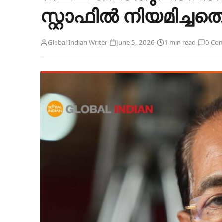
സ്റ്റാഫിൽ നിയമിച്ച
·
·
·
Global Indian Writer
June 5, 2026
1 min read
0 Co