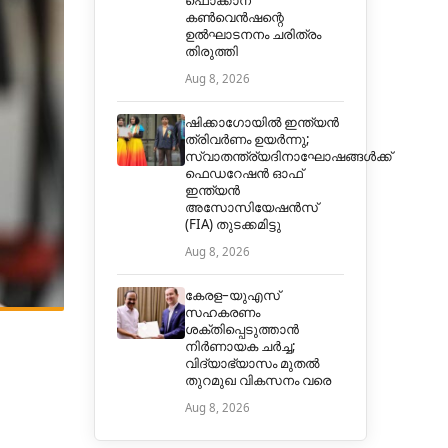
ഫൊക്കാന
കൺവെൻഷന്റെ
ഉൽഘാടനനം ചരിത്രം
തിരുത്തി
Aug 8, 2026
ഷിക്കാഗോയിൽ ഇന്ത്യൻ
ത്രിവർണം ഉയർന്നു;
സ്വാതന്ത്ര്യദിനാഘോഷങ്ങൾക്ക്
ഫെഡറേഷൻ ഓഫ്
ഇന്ത്യൻ
അസോസിയേഷൻസ്
(FIA) തുടക്കമിട്ടു
Aug 8, 2026
കേരള–യുഎസ്
സഹകരണം
ശക്തിപ്പെടുത്താൻ
നിർണായക ചർച്ച;
വിദ്യാഭ്യാസം മുതൽ
തുറമുഖ വികസനം വരെ
Aug 8, 2026