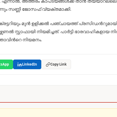
ു. എന്നാൽ, അത്തരം കാപട്യങ്ങൾക്ക് താൻ തയ്യാറല്ലെന
ും സണ്ണി ജോസഫ് വ്യക്തമാക്കി.
ടറിയും മുൻ ഉളിക്കൽ പഞ്ചായത്ത് പ്രസിഡന്‍റുമായി
ൽ സ്റ്റാഫായി നിയമിച്ചത്. പാർട്ടി ഭാരവാഹികളായ ന
ാവിന്‍റെ നിയമനം.
sApp
LinkedIn
Copy Link