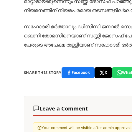
മാറ്റാമായിരുന്നെന്നും സണ്ണി ജോസഫ് പറഞ്ഞ
നിയമനത്തിന് നിയമപരമായ തടസങ്ങളില്ലെന്ന
സഹോദരീ ഭർത്താവും ഡിസിസി ജനറൽ സെക്രട്
ബെന്നി തോമസിനെയാണ് സണ്ണി ജോസഫ് പേഴ്സണ
പേരുടെ അപേക്ഷ തള്ളിയാണ് സഹോദരീ ഭർത്ത
SHARE THIS STORY
Facebook
X
What
Leave a Comment
Your comment will be visible after admin approval.