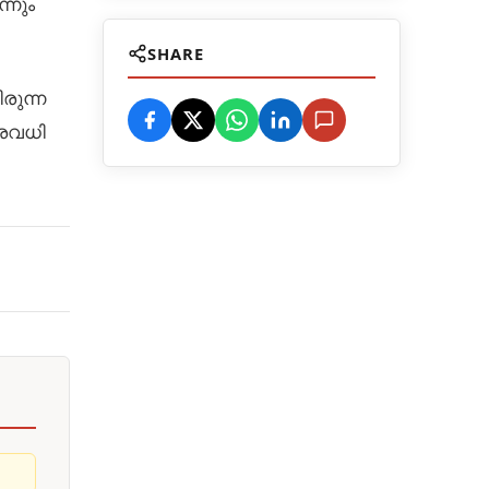
്നും
SHARE
രുന്ന
ിരവധി