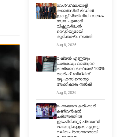
വേൾഡ് മലയാളി
കൗൺസിൽ മിഡിൽ
ഈസ്റ്റ് പ്രതിനിധി സംഘം
ഡോ. എമ്മാദി
വിഷ്ണുവർദ്ധൻ
റെഡ്ഡിയുമായി
കൂടിക്കാഴ്ച നടത്തി
Aug 8, 2026
റഷ്യൻ എണ്ണയും
വാതകവും വാങ്ങുന്ന
രാജ്യങ്ങൾക്ക് മേൽ 100%
താരിഫ്: ബില്ലിന്
യു.എസ് സെനറ്റ്
അംഗീകാരം നൽകി
Aug 8, 2026
ഫൊക്കാന കൽഹാരി
കൺവൻഷൻ
ചരിത്രത്തിൽ
ഇടംപിടിക്കും; പ്രവാസി
മലയാളികളുടെ ഏറ്റവും
വലിയ പ്രസ്ഥാനമായി