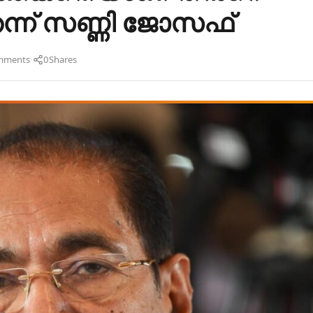
തെന്ന് സണ്ണി ജോസഫ്
·
mments
0
Shares