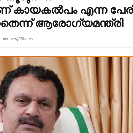
ാണ് കായകൽപം എന്ന പേ
നതെന്ന് ആരോഗ്യമന്ത്രി
·
mments
0
Shares