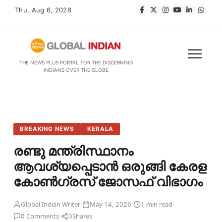
Thu, Aug 6, 2026
THE NEWS PLUS PORTAL FOR THE DISCERNING
INDIANS OVER THE GLOBE
BREAKING NEWS
KERALA
രണ്ടു മന്ത്രിസ്ഥാനം
ആവശ്യപ്പെടാൻ ഒരുങ്ങി കേരള
കോൺഗ്രസ് ജോസഫ് വിഭാഗം
·
·
·
Global Indian Writer
May 14, 2026
1 min read
·
0 Comments
0
Shares