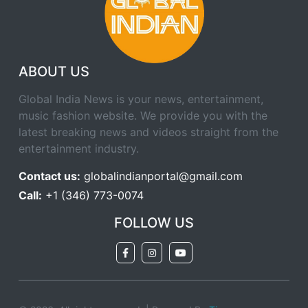
ABOUT US
Global India News is your news, entertainment,
music fashion website. We provide you with the
latest breaking news and videos straight from the
entertainment industry.
Contact us:
globalindianportal@gmail.com
Call:
+1 (346) 773-0074
FOLLOW US