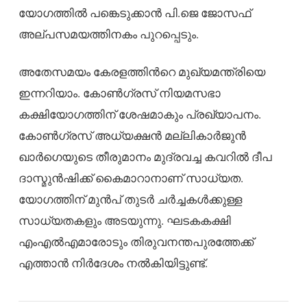
യോഗത്തിൽ പങ്കെടുക്കാൻ പി.ജെ ജോസഫ്
അല്പസമയത്തിനകം പുറപ്പെടും.
അതേസമയം കേരളത്തിന്‍റെ മുഖ്യമന്ത്രിയെ
ഇന്നറിയാം. കോൺഗ്രസ് നിയമസഭാ
കക്ഷിയോഗത്തിന് ശേഷമാകും പ്രഖ്യാപനം.
കോൺഗ്രസ്‌ അധ്യക്ഷൻ മല്ലികാർജുൻ
ഖാർഗെയുടെ തീരുമാനം മുദ്രവച്ച കവറിൽ ദീപ
ദാസ്മുൻഷിക്ക് കൈമാറാനാണ് സാധ്യത.
യോഗത്തിന് മുൻപ് തുടർ ചർച്ചകൾക്കുള്ള
സാധ്യതകളും അടയുന്നു. ഘടകകക്ഷി
എംഎൽഎമാരോടും തിരുവനന്തപുരത്തേക്ക്
എത്താൻ നിർദേശം നൽകിയിട്ടുണ്ട്.