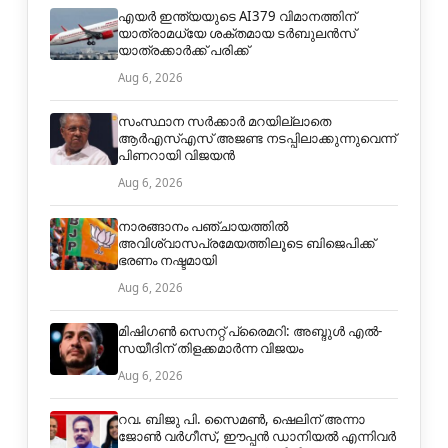
എയർ ഇന്ത്യയുടെ AI379 വിമാനത്തിന്
യാത്രാമധ്യേ ശക്തമായ ടർബുലൻസ്
യാത്രക്കാർക്ക് പരിക്ക്
Aug 6, 2026
സംസ്ഥാന സർക്കാർ മറയില്ലാതെ
ആർഎസ്എസ് അജണ്ട നടപ്പിലാക്കുന്നുവെന്ന്
പിണറായി വിജയൻ
Aug 6, 2026
നാരങ്ങാനം പഞ്ചായത്തില്‍
അവിശ്വാസപ്രമേയത്തിലൂടെ ബിജെപിക്ക്
ഭരണം നഷ്ടമായി
Aug 6, 2026
മിഷിഗൺ സെനറ്റ് പ്രൈമറി: അബ്ദുൾ എൽ-
സയീദിന് തിളക്കമാർന്ന വിജയം
Aug 6, 2026
റവ. ബിജു പി. സൈമൺ, ഷെലിന് അന്നാ
ജോൺ വർഗീസ്, ഈപ്പൻ ഡാനിയൽ എന്നിവർ