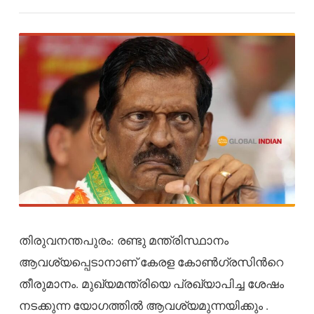
തിരുവനന്തപുരം: രണ്ടു മന്ത്രിസ്ഥാനം
ആവശ്യപ്പെടാനാണ് കേരള കോൺഗ്രസിന്‍റെ
തീരുമാനം. മുഖ്യമന്ത്രിയെ പ്രഖ്യാപിച്ച ശേഷം
നടക്കുന്ന യോഗത്തിൽ ആവശ്യമുന്നയിക്കും .