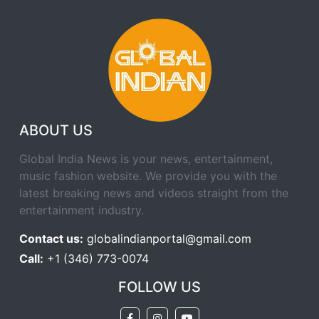
ABOUT US
Global India News is your news, entertainment,
music fashion website. We provide you with the
latest breaking news and videos straight from the
entertainment industry.
Contact us:
globalindianportal@gmail.com
Call:
+1 (346) 773-0074
FOLLOW US