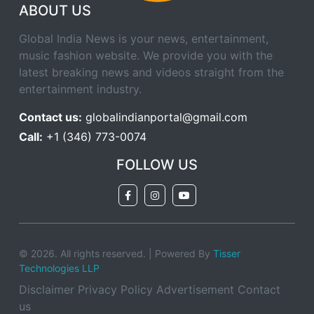
ABOUT US
Global India News is your news, entertainment,
music fashion website. We provide you with the
latest breaking news and videos straight from the
entertainment industry.
Contact us:
globalindianportal@gmail.com
Call:
+1 (346) 773-0074
FOLLOW US
© 2026. All rights reserved. | Powered By
Tisser
Technologies LLP
Disclaimer
Privacy Policy
Advertisement
Contact
us