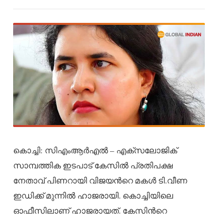
കൊച്ചി: സിഎംആർഎൽ – എക്സലോജിക്
സാമ്പത്തിക ഇടപാട് കേസിൽ പ്രതിപക്ഷ
നേതാവ് പിണറായി വിജയന്‍റെ മകൾ ടി.വീണ
ഇഡിക്ക് മുന്നിൽ ഹാജരായി. കൊച്ചിയിലെ
ഓഫീസിലാണ് ഹാജരായത്. കേസിന്‍റെ