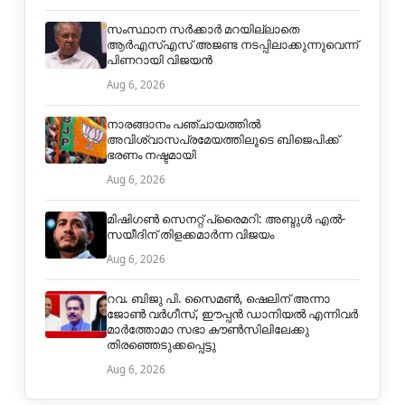
സംസ്ഥാന സർക്കാർ മറയില്ലാതെ
ആർഎസ്എസ് അജണ്ട നടപ്പിലാക്കുന്നുവെന്ന്
പിണറായി വിജയൻ
Aug 6, 2026
നാരങ്ങാനം പഞ്ചായത്തില്‍
അവിശ്വാസപ്രമേയത്തിലൂടെ ബിജെപിക്ക്
ഭരണം നഷ്ടമായി
Aug 6, 2026
മിഷിഗൺ സെനറ്റ് പ്രൈമറി: അബ്ദുൾ എൽ-
സയീദിന് തിളക്കമാർന്ന വിജയം
Aug 6, 2026
റവ. ബിജു പി. സൈമൺ, ഷെലിന് അന്നാ
ജോൺ വർഗീസ്, ഈപ്പൻ ഡാനിയൽ എന്നിവർ
മാർത്തോമാ സഭാ കൗൺസിലിലേക്കു
തിരഞ്ഞെടുക്കപ്പെട്ടു
Aug 6, 2026