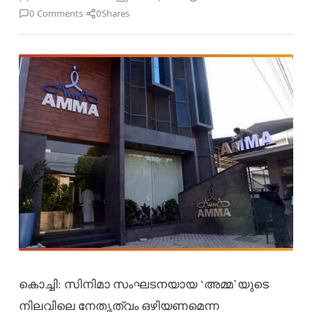
·
0 Comments
0
Shares
കൊച്ചി: സിനിമാ സംഘടനയായ ‘അമ്മ’യുടെ
നിലവിലെ നേതൃത്വം ഒഴിയണമെന്ന