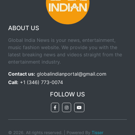
ABOUT US
Global India News is your news, entertainment,
music fashion website. We provide you with the
latest breaking news and videos straight from the
entertainment industry.
Contact us:
globalindianportal@gmail.com
Call:
+1 (346) 773-0074
FOLLOW US
© 2026. All rights reserved. | Powered By
Tisser