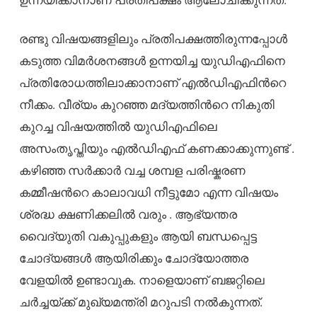
രണ്ടു വിഷയങ്ങളിലും പ്രതിപക്ഷത്തിരുന്നപ്പോൾ
കടുത്ത വിമർശനങ്ങൾ ഉന്നയിച്ച യുഡിഎഫിനെ
പ്രതിരോധത്തിലാക്കാനാണ് എൽഡിഎഫിന്‍റെ
നീക്കം. വീര്യം കുറഞ്ഞ മദ്യത്തിന്‍റെ നികുതി
കുറച്ച വിഷയത്തിൽ യുഡിഎഫിലെ
അസംതൃപ്തിയും എൽഡിഎഫ് കണക്കാക്കുന്നുണ്ട് .
കഴിഞ്ഞ സർക്കാർ വച്ച ശമ്പള പരിഷ്കരണ
കമ്മീഷന്‍റെ കാലാവധി നീട്ടുമോ എന്ന വിഷയം
ശ്രദ്ധ ക്ഷണിക്കലിൽ വരും . ആഭ്യന്തര
വൈദ്യുതി വകുപ്പുകളും ആയി ബന്ധപ്പെട്ട
ചോദ്യങ്ങൾ ആയിരിക്കും ചോദ്യോത്തര
വേളയിൽ ഉണ്ടാവുക. നാളെയാണ് ബജറ്റിലെ
ചർച്ചയ്ക്ക് മുഖ്യമന്ത്രി മറുപടി നൽകുന്നത്.