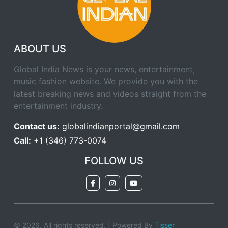
ABOUT US
Global India News is your news, entertainment,
music fashion website. We provide you with the
latest breaking news and videos straight from the
entertainment industry.
Contact us:
globalindianportal@gmail.com
Call:
+1 (346) 773-0074
FOLLOW US
© 2026. All rights reserved. | Powered By
Tisser