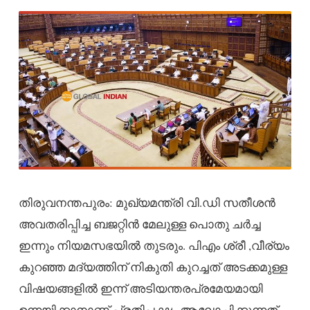
തിരുവനന്തപുരം: മുഖ്യമന്ത്രി വി.ഡി സതീശൻ
അവതരിപ്പിച്ച ബജറ്റിൻ മേലുള്ള പൊതു ചർച്ച
ഇന്നും നിയമസഭയിൽ തുടരും. പിഎം ശ്രീ ,വീര്യം
കുറഞ്ഞ മദ്യത്തിന് നികുതി കുറച്ചത് അടക്കമുള്ള
വിഷയങ്ങളിൽ ഇന്ന് അടിയന്തരപ്രമേയമായി
ഉന്നയിക്കാനാണ് പ്രതിപക്ഷം ആലോചിക്കുന്നത്.