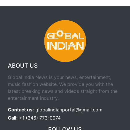
ABOUT US
Global India News is your news, entertainment,
music fashion website. We provide you with the
latest breaking news and videos straight from the
entertainment industry.
Contact us:
globalindianportal@gmail.com
Call:
+1 (346) 773-0074
FOLLOW US