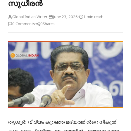
സുധീരൻ
·
·
·
Global Indian Writer
June 23, 2026
1 min read
·
0 Comments
0
Shares
തൃശൂര്‍: വീര്യം കുറഞ്ഞ മദ്യത്തിന്‍റെ നികുതി
കുറച്ചുള്ള പ്രഖ്യാപനം ബജറ്റിൽ എങ്ങനെ വന്നു