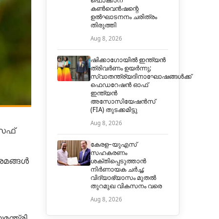
ഫൊക്കാന
കൺവെൻഷന്റെ
ഉൽഘാടനനം ചരിത്രം
തിരുത്തി
Aug 8, 2026
ഷിക്കാഗോയിൽ ഇന്ത്യൻ
ത്രിവർണം ഉയർന്നു;
സ്വാതന്ത്ര്യദിനാഘോഷങ്ങൾക്ക്
ഫെഡറേഷൻ ഓഫ്
ഇന്ത്യൻ
അസോസിയേഷൻസ്
(FIA) തുടക്കമിട്ടു
Aug 8, 2026
ാസഫ്
കേരള–യുഎസ്
സഹകരണം
്രമങ്ങൾ
ശക്തിപ്പെടുത്താൻ
നിർണായക ചർച്ച;
വിദ്യാഭ്യാസം മുതൽ
തുറമുഖ വികസനം വരെ
Aug 8, 2026
ന്ത്രി