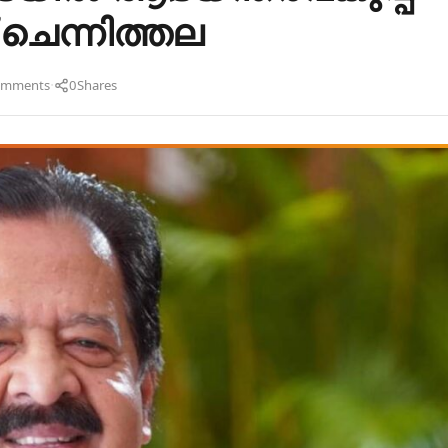
 ചെന്നിത്തല
·
omments
0
Shares