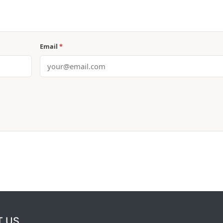
Email
*
T US