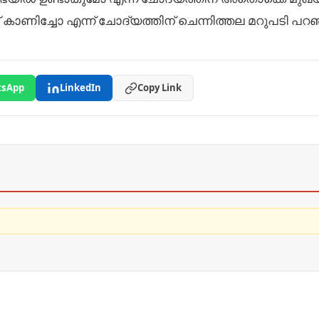
േട് കാണിച്ചോ എന്ന് ചോദ്യത്തിന് ചെന്നിത്തല മറുപടി പറഞ
sApp
LinkedIn
Copy Link