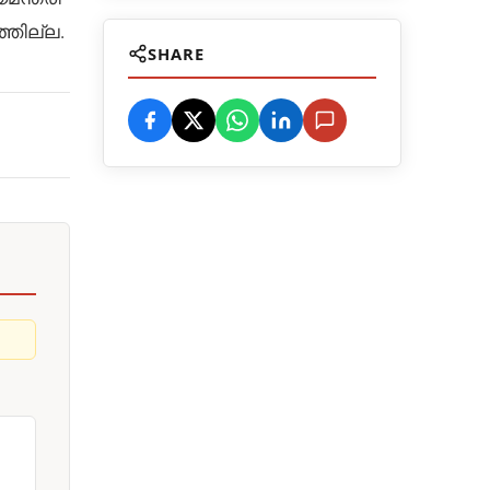
്ഞില്ല.
SHARE