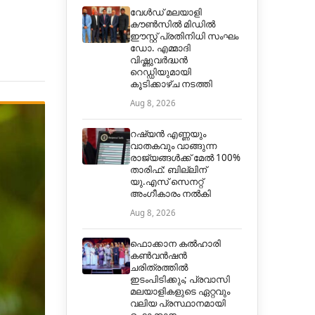
വേൾഡ് മലയാളി
കൗൺസിൽ മിഡിൽ
ഈസ്റ്റ് പ്രതിനിധി സംഘം
ഡോ. എമ്മാദി
വിഷ്ണുവർദ്ധൻ
റെഡ്ഡിയുമായി
കൂടിക്കാഴ്ച നടത്തി
Aug 8, 2026
റഷ്യൻ എണ്ണയും
വാതകവും വാങ്ങുന്ന
രാജ്യങ്ങൾക്ക് മേൽ 100%
താരിഫ്: ബില്ലിന്
യു.എസ് സെനറ്റ്
അംഗീകാരം നൽകി
Aug 8, 2026
ഫൊക്കാന കൽഹാരി
കൺവൻഷൻ
ചരിത്രത്തിൽ
ഇടംപിടിക്കും; പ്രവാസി
മലയാളികളുടെ ഏറ്റവും
വലിയ പ്രസ്ഥാനമായി