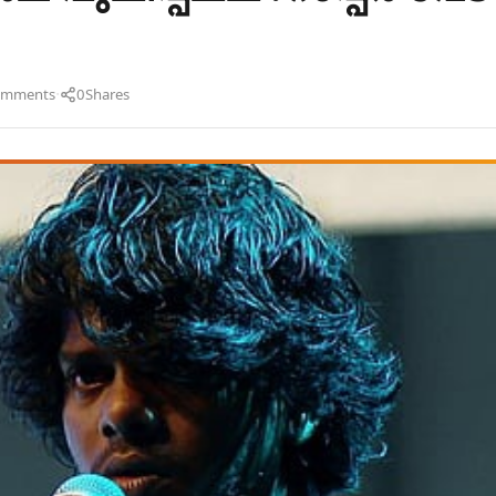
·
omments
0
Shares