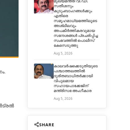
മുഖ്യമന്ത്രി വി.ഡി.
സതീശനും
കുടുംബാംഗങ്ങൾക്കും
എതിരെ
സമൂഹമാധ്യമത്തിലൂടെ
അശ്ലീലവും
അപകീർത്തികരവുമായ
സന്ദേശങ്ങൾ പ്രചരിപ്പിച്ച
സംഭവത്തിൽ പൊലീസ്
കേസെടുത്തു
Aug 5, 2026
കാലവർഷക്കെടുതിയുടെ
ണം.
പശ്ചാത്തലത്തിൽ
ദുരിതബാധിതർക്കായി
വിപുലമായ
സഹായപാക്കേജിന്
മന്ത്രിസഭ അംഗീകാര
Aug 5, 2026
ൻട്രൽ
SHARE