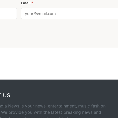
Email
*
T US
ndia News is your news, entertainment, music fashion
 We provide you with the latest breaking news and