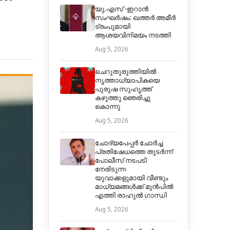
യു.എസ് -ഇറാൻ
സംഘർഷം: ഖത്തർ അമീർ
ട്രംപുമായി
ആശയവിനിമയം നടത്തി
Aug 5, 2026
ചെറുതുരുത്തിയില്‍
നൃത്താധ്യാപികയെ
പുരുഷ സുഹൃത്ത്
കഴുത്തു ഞെരിച്ചു
കൊന്നു
Aug 5, 2026
ചോദ്യപേപ്പർ ചോർച്ച
പ്രതിഷേധത്തെ തുടർന്ന്
പോലീസ് നടപടി
നേരിടുന്ന
യുവാക്കളുമായി വീണ്ടും
മാധ്യമങ്ങൾക്ക് മുൻപിൽ
എത്തി രാഹുൽ ഗാന്ധി
Aug 5, 2026