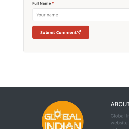
Full Name
*
Submit Comment
ABOU
Global I
website.