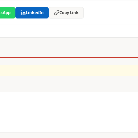
sApp
LinkedIn
Copy Link