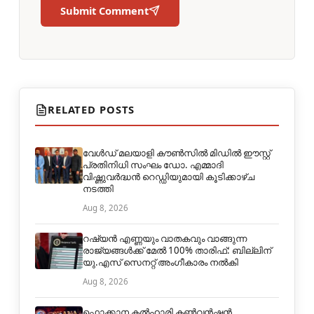
Submit Comment
RELATED POSTS
വേൾഡ് മലയാളി കൗൺസിൽ മിഡിൽ ഈസ്റ്റ്
പ്രതിനിധി സംഘം ഡോ. എമ്മാദി
വിഷ്ണുവർദ്ധൻ റെഡ്ഡിയുമായി കൂടിക്കാഴ്ച
നടത്തി
Aug 8, 2026
റഷ്യൻ എണ്ണയും വാതകവും വാങ്ങുന്ന
രാജ്യങ്ങൾക്ക് മേൽ 100% താരിഫ്: ബില്ലിന്
യു.എസ് സെനറ്റ് അംഗീകാരം നൽകി
Aug 8, 2026
ഫൊക്കാന കൽഹാരി കൺവൻഷൻ