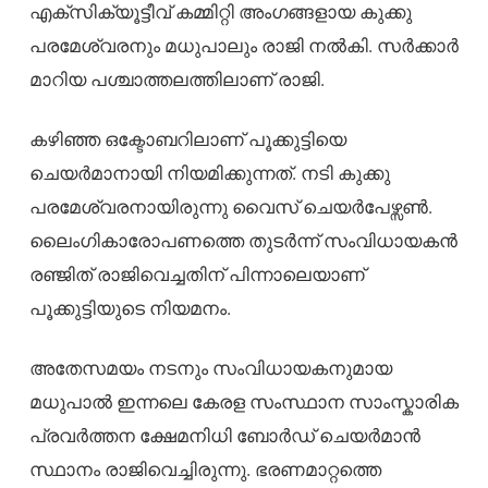
എക്സിക്യൂട്ടീവ് കമ്മിറ്റി അംഗങ്ങളായ കുക്കു
പരമേശ്വരനും മധുപാലും രാജി നൽകി. സർക്കാർ
മാറിയ പശ്ചാത്തലത്തിലാണ് രാജി.
കഴിഞ്ഞ ഒക്ടോബറിലാണ് പൂക്കുട്ടിയെ
ചെയര്‍മാനായി നിയമിക്കുന്നത്. നടി കുക്കു
പരമേശ്വരനായിരുന്നു വൈസ് ചെയര്‍പേഴ്സൺ.
ലൈംഗികാരോപണത്തെ തുടര്‍ന്ന് സംവിധായകൻ
രഞ്ജിത് രാജിവെച്ചതിന് പിന്നാലെയാണ്
പൂക്കുട്ടിയുടെ നിയമനം.
അതേസമയം നടനും സംവിധായകനുമായ
മധുപാൽ ഇന്നലെ കേരള സംസ്ഥാന സാംസ്കാരിക
പ്രവർത്തന ക്ഷേമനിധി ബോർഡ് ചെയർമാൻ
സ്ഥാനം രാജിവെച്ചിരുന്നു. ഭരണമാറ്റത്തെ