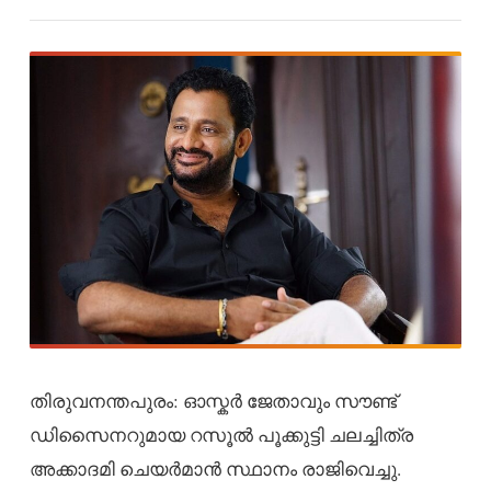
തിരുവനന്തപുരം: ഓസ്കര്‍ ജേതാവും സൗണ്ട്
ഡിസൈനറുമായ റസൂൽ പൂക്കുട്ടി ചലച്ചിത്ര
അക്കാദമി ചെയർമാൻ സ്ഥാനം രാജിവെച്ചു.