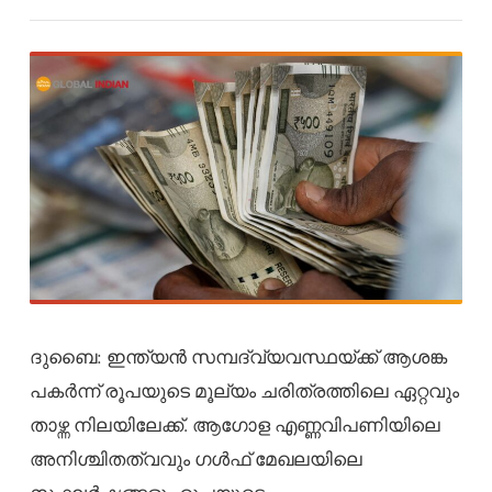
ദുബൈ: ഇന്ത്യൻ സമ്പദ്‌വ്യവസ്ഥയ്ക്ക് ആശങ്ക
പകർന്ന് രൂപയുടെ മൂല്യം ചരിത്രത്തിലെ ഏറ്റവും
താഴ്ന്ന നിലയിലേക്ക്. ആഗോള എണ്ണവിപണിയിലെ
അനിശ്ചിതത്വവും ഗൾഫ് മേഖലയിലെ