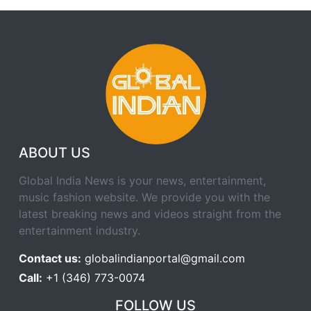
ABOUT US
Global India News is your news, entertainment,
music fashion website. We provide you with the
latest breaking news and videos straight from the
entertainment industry.
Contact us:
globalindianportal@gmail.com
Call:
+1 (346) 773-0074
FOLLOW US