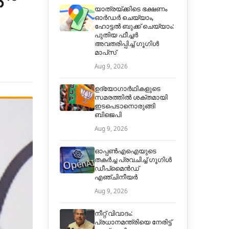
യാത്രയ്ക്കിടെ ഭക്ഷണം
ഓർഡർ ചെയ്യാം,
ഹോട്ടൽ ബുക്ക് ചെയ്യാം:
പുതിയ ഫീച്ചർ
അവതരിപ്പിച്ച് ഗൂഗിൾ
മാപ്‌സ്
Aug 9, 2026
ഉദ്യോഗാർഥികളുടെ
സമരത്തിൽ ശക്തമായി
ഇടപെടാനൊരുങ്ങി
ബിജെപി
Aug 9, 2026
ഓപ്പൺഎഐയുടെ
തകർച്ച പ്രവചിച്ച് ഗൂഗിൾ
ഡീപ്മൈൻഡ്
എഞ്ചിനീയർ
Aug 9, 2026
നീറ്റ് വിവാദം:
പ്രധാനമന്ത്രിയെ നേരിട്ട്