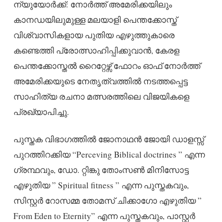
ന്യുയോർക്ക്: നോർത്ത് അമേരിക്കയിലും
കാനഡയിലുമുള്ള മലയാളി പെന്തക്കോസ്ത്
വിശ്വാസികളായ പുതിയ എഴുത്തുകാരെ
കണ്ടെത്തി പ്രോത്സാഹിപ്പിക്കുവാൻ, കേരള
പെന്തക്കോസ്തൽ റൈറ്റേഴ്സ് ഫോറം ഓഫ് നോർത്ത്
അമേരിക്കയുടെ നേതൃത്വത്തിൽ നടത്തപ്പെട്ട
സാഹിത്യ രചനാ മത്സരത്തിലെ വിജയികളെ
പ്രഖ്യാപിച്ചു.
പുസ്തക വിഭാഗത്തിൽ ജോനാഥൻ ജോയി ഡാളസ്സ്
പുറത്തിറക്കിയ “Perceving Biblical doctrines ” എന്ന
ഗ്രന്ഥവും, ഡോ. റ്റിങ്കു തോംസൺ മിനിസോട്ട
എഴുതിയ ” Spiritual fitness ” എന്ന പുസ്തകവും,
സിസ്റ്റർ റോസമ്മ തോമസ് ചിക്കാഗോ എഴുതിയ ”
From Eden to Eternity” എന്ന പുസ്തകവും, പാസ്റ്റർ