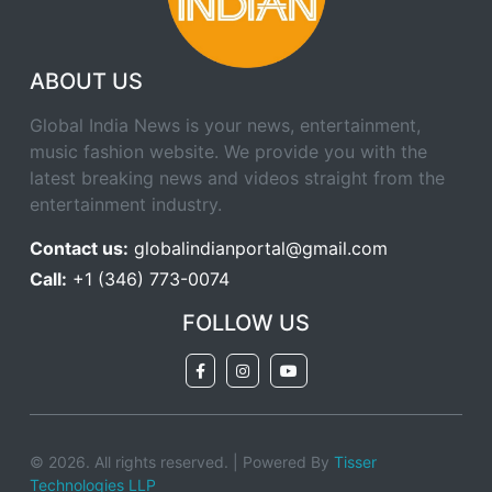
ABOUT US
Global India News is your news, entertainment,
music fashion website. We provide you with the
latest breaking news and videos straight from the
entertainment industry.
Contact us:
globalindianportal@gmail.com
Call:
+1 (346) 773-0074
FOLLOW US
© 2026. All rights reserved. | Powered By
Tisser
Technologies LLP