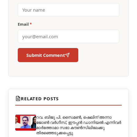
Email
*
Submit Comment
RELATED POSTS
റവ. ബിജു പി. സൈമൺ, ഷെലിന് അന്നാ
ജോൺ വർഗീസ്, ഈപ്പൻ ഡാനിയൽ എന്നിവർ
മാർത്തോമാ സഭാ കൗൺസിലിലേക്കു
തിരഞ്ഞെടുക്കപ്പെട്ടു