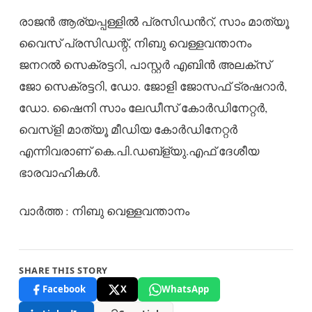
രാജൻ ആര്യപ്പള്ളിൽ പ്രസിഡൻറ്, സാം മാത്യൂ
വൈസ് പ്രസിഡന്റ്, നിബു വെള്ളവന്താനം
ജനറൽ സെക്രട്ടറി, പാസ്റ്റർ എബിൻ അലക്സ്
ജോ സെക്രട്ടറി, ഡോ. ജോളി ജോസഫ് ട്രഷറാർ,
ഡോ. ഷൈനി സാം ലേഡീസ് കോർഡിനേറ്റർ,
വെസ്ളി മാത്യൂ മീഡിയ കോർഡിനേറ്റർ
എന്നിവരാണ് കെ.പി.ഡബ്ള്യു.എഫ് ദേശീയ
ഭാരവാഹികൾ.
വാർത്ത : നിബു വെള്ളവന്താനം
SHARE THIS STORY
Facebook
X
WhatsApp