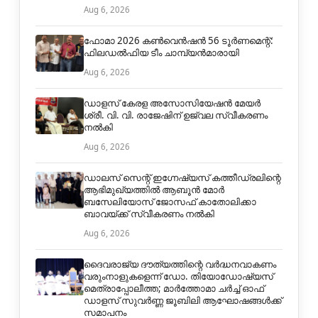
Aug 6, 2026
ഫോമാ 2026 കൺവെൻഷൻ 56 ടൂർണമെന്റ്:
ഫിലഡൽഫിയ ടീം ചാമ്പ്യൻമാരായി
Aug 6, 2026
ഡാളസ് കേരള അസോസിയേഷൻ മേയർ
ശ്രീ. വി. വി. രാജേഷിന് ഉജ്വല സ്വീകരണം
നൽകി
Aug 6, 2026
ഡാലസ് സെന്റ് ഇഗ്നേഷ്യസ് കത്തീഡ്രലിന്റെ
ആഭിമുഖ്യത്തിൽ ആബൂൻ മോർ
ബസേലിയോസ് ജോസഫ് കാതോലിക്കാ
ബാവയ്ക്ക് സ്വീകരണം നൽകി
Aug 6, 2026
ദൈവരാജ്യ ദൗത്യത്തിന്റെ വർദ്ധനവാകണം
വരുംനാളുകളെന്ന് ഡോ. തിയോഡോഷ്യസ്
മെത്രാപ്പോലീത്ത; മാര്‍ത്തോമാ ചര്‍ച്ച് ഓഫ്
ഡാളസ് സുവര്‍ണ്ണ ജൂബിലി ആഘോഷങ്ങള്‍ക്ക്
സമാപനം