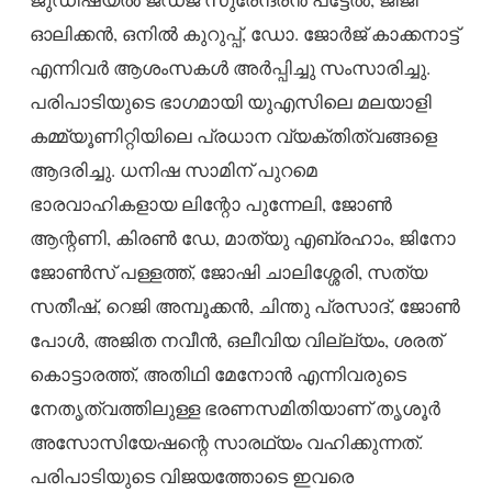
ഓലിക്കൻ, ഒനിൽ കുറുപ്പ്, ഡോ. ജോർജ് കാക്കനാട്ട്
എന്നിവർ ആശംസകൾ അർപ്പിച്ചു സംസാരിച്ചു.
പരിപാടിയുടെ ഭാഗമായി യുഎസിലെ മലയാളി
കമ്മ്യൂണിറ്റിയിലെ പ്രധാന വ്യക്തിത്വങ്ങളെ
ആദരിച്ചു. ധനിഷ സാമിന് പുറമെ
ഭാരവാഹികളായ ലിന്റോ പുന്നേലി, ജോൺ
ആന്റണി, കിരൺ ഡേ, മാത്യു എബ്രഹാം, ജിനോ
ജോൺസ് പള്ളത്ത്, ജോഷി ചാലിശ്ശേരി, സത്യ
സതീഷ്, റെജി അമ്പൂക്കൻ, ചിന്തു പ്രസാദ്, ജോൺ
പോൾ, അജിത നവീൻ, ഒലീവിയ വില്ല്യം, ശരത്
കൊട്ടാരത്ത്, അതിഥി മേനോൻ എന്നിവരുടെ
നേതൃത്വത്തിലുള്ള ഭരണസമിതിയാണ് തൃശൂർ
അസോസിയേഷന്റെ സാരഥ്യം വഹിക്കുന്നത്.
പരിപാടിയുടെ വിജയത്തോടെ ഇവരെ