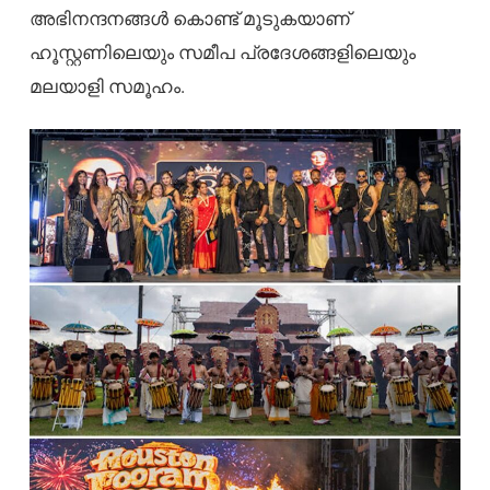
അഭിനന്ദനങ്ങൾ കൊണ്ട് മൂടുകയാണ്
ഹൂസ്റ്റണിലെയും സമീപ പ്രദേശങ്ങളിലെയും
മലയാളി സമൂഹം.