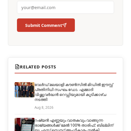
Submit Comment
RELATED POSTS
വേൾഡ് മലയാളി കൗൺസിൽ മിഡിൽ ഈസ്റ്റ്
പ്രതിനിധി സംഘം ഡോ. എമ്മാദി
വിഷ്ണുവർദ്ധൻ റെഡ്ഡിയുമായി കൂടിക്കാഴ്ച
നടത്തി
Aug 8, 2026
റഷ്യൻ എണ്ണയും വാതകവും വാങ്ങുന്ന
രാജ്യങ്ങൾക്ക് മേൽ 100% താരിഫ്: ബില്ലിന്
യു.എസ് സെനറ്റ് അംഗീകാരം നൽകി