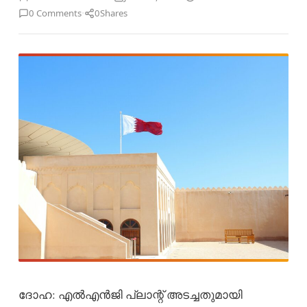
·
0 Comments
0
Shares
ദോഹ: എൽഎൻജി പ്ലാന്റ് അടച്ചതുമായി