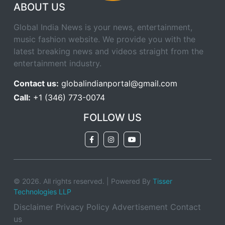
ABOUT US
Global India News is your news, entertainment,
music fashion website. We provide you with the
latest breaking news and videos straight from the
entertainment industry.
Contact us:
globalindianportal@gmail.com
Call:
+1 (346) 773-0074
FOLLOW US
© 2026. All rights reserved. | Powered By
Tisser
Technologies LLP
Disclaimer
Privacy Policy
Advertisement
Contact
us