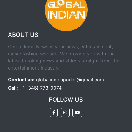
ABOUT US
Global India News is your news, entertainment,
music fashion website. We provide you with the
latest breaking news and videos straight from the
entertainment industry.
Contact us:
globalindianportal@gmail.com
Call:
+1 (346) 773-0074
FOLLOW US