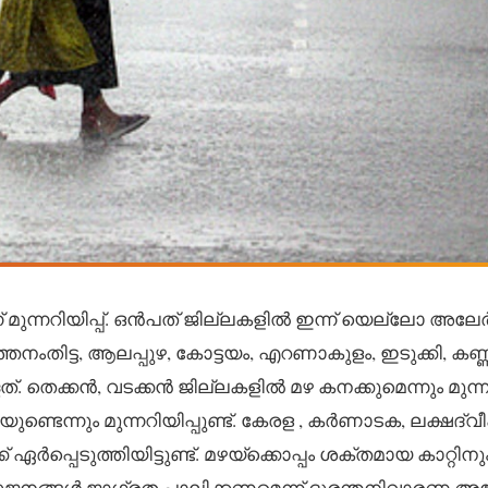
 മുന്നറിയിപ്പ്. ഒൻപത് ജില്ലകളിൽ ഇന്ന് യെല്ലോ അലേർട്
്തനംതിട്ട, ആലപ്പുഴ, കോട്ടയം, എറണാകുളം, ഇടുക്കി, കണ്ണ
 തെക്കൻ, വടക്കൻ ജില്ലകളിൽ മഴ കനക്കുമെന്നും മുന്നറി
്ടെന്നും മുന്നറിയിപ്പുണ്ട്. കേരള , കർണാടക, ലക്ഷദ്വീ
ഏർപ്പെടുത്തിയിട്ടുണ്ട്. മഴയ്‌ക്കൊപ്പം ശക്തമായ കാറ്റിനു
നങ്ങൾ ജാഗ്രത പാലിക്കണമെന്ന് ദുരന്തനിവാരണ അതോ