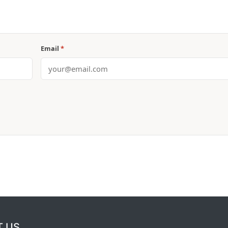
Email
*
T US