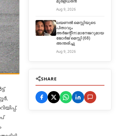
മുരളീധരൻ
Aug 9, 2026
ലയണൽ മെസ്സിയുടെ
പിതാവും
അർജന്റീന:മാനേജറുമായ
ജോർജ് മെസ്സി (68)
അന്തരിച്ചു
Aug 9, 2026
SHARE
ട്
ൂർ,
യിപ്പ്.
പ്
ം
റിറ്റി