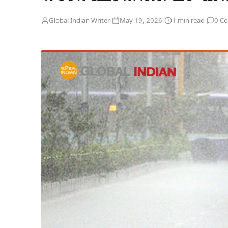
·
·
·
Global Indian Writer
May 19, 2026
1 min read
0 C