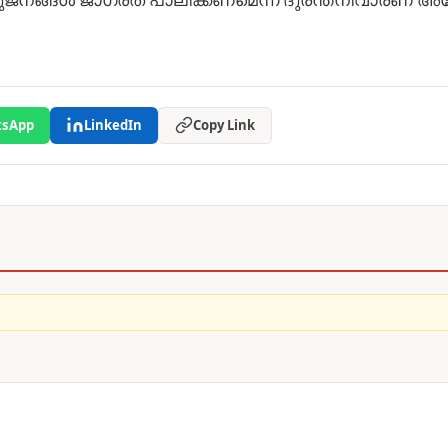
sApp
LinkedIn
Copy Link