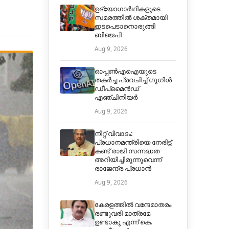
ഉദ്യോഗാർഥികളുടെ
സമരത്തിൽ ശക്തമായി
ഇടപെടാനൊരുങ്ങി
ബിജെപി
Aug 9, 2026
ഓപ്പൺഎഐയുടെ
തകർച്ച പ്രവചിച്ച് ഗൂഗിൾ
ഡീപ്മൈൻഡ്
എഞ്ചിനീയർ
Aug 9, 2026
നീറ്റ് വിവാദം:
പ്രധാനമന്ത്രിയെ നേരിട്ട്
കണ്ട് രാജി സന്നദ്ധത
അറിയിച്ചിരുന്നുവെന്ന്
രാജേന്ദ്ര പ്രധാൻ
Aug 9, 2026
കേരളത്തിൽ വന്ദേമാതരം
രണ്ടുവരി മാത്രമേ
ഉണ്ടാകൂ എന്ന് കെ.