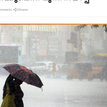
·
omments
0
Shares