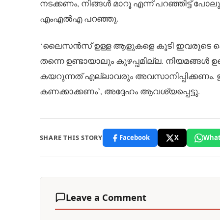
നടക്കണം, നിങ്ങൾ മാറൂ എന്ന് പറഞ്ഞിട്ട് പ
എംഎൽഎ പറഞ്ഞു.
‘ലൈസൻസ് ഉള്ള ആളുകളെ കൂടി ഇവരുടെ പെരുമ
തന്നെ ഉണ്ടായാലും കുഴപ്പമില്ല. നിയമങ്ങൾ 
കയറുന്നത് എല്ലാവരും അവസാനിപ്പിക്കണം.
കണക്കാക്കണം’, അദ്ദേഹം ആവശ്യപ്പെട്ടു.
SHARE THIS STORY
Facebook
X
What
Leave a Comment