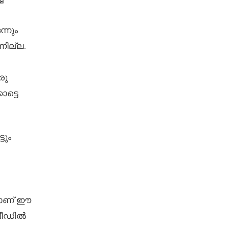
്നും
നില്ല.
രു
ട്ടെ
ടും
യാണ് ഈ
്പീഡിൽ