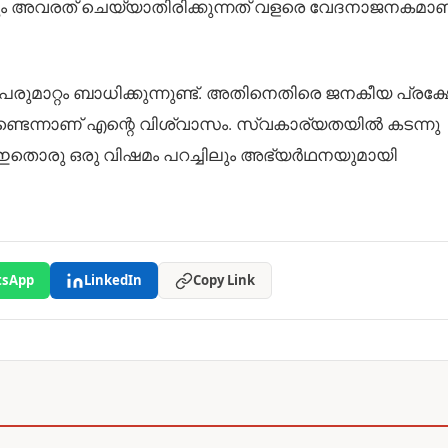
ോലും അവരത് ചെയ്യാതിരിക്കുന്നത് വളരെ വേദനാജനകമാണ്
ാറ്റം ബാധിക്കുന്നുണ്ട്. അതിനെതിരെ ജനകീയ പ്രക്
ഉണ്ടെന്നാണ് എന്റെ വിശ്വാസം. സ്വകാര്യതയിൽ കടന്നു
 ഇതൊരു ഒരു വിഷമം പറച്ചിലും അഭ്യർഥനയുമായി
sApp
LinkedIn
Copy Link