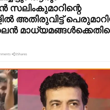
ൻ സലിംകുമാറിന്റെ
ിൽ അതിരുവിട്ട് പെരുമാറ
മാധ്യമങ്ങൾക്കെതിര
·
mments
0
Shares