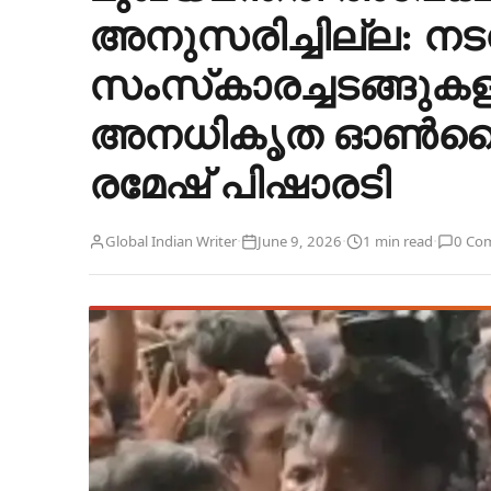
അനുസരിച്ചില്ല: നട
സംസ്‌കാരച്ചടങ്ങുകള
അനധികൃത ഓൺലൈൻ 
രമേഷ് പിഷാരടി
·
·
·
Global Indian Writer
June 9, 2026
1 min read
0 Co