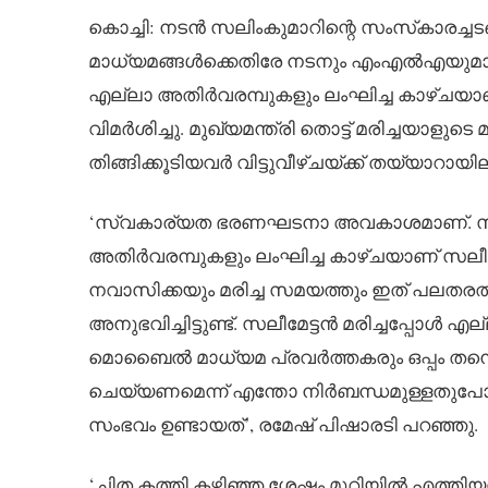
കൊച്ചി: നടൻ സലിംകുമാറിന്റെ സംസ്‌കാരച
മാധ്യമങ്ങൾക്കെതിരേ നടനും എംഎൽഎയുമായ 
എല്ലാ അതിർവരമ്പുകളും ലംഘിച്ച കാഴ്ചയാണ
വിമർശിച്ചു. മുഖ്യമന്ത്രി തൊട്ട് മരിച്ചയാ
തിങ്ങിക്കൂടിയവർ വിട്ടുവീഴ്ചയ്ക്ക് തയ്യാറായി
‘സ്വകാര്യത ഭരണഘടനാ അവകാശമാണ്. സ്വക
അതിർവരമ്പുകളും ലംഘിച്ച കാഴ്ചയാണ് സലീമേ
നവാസിക്കയും മരിച്ച സമയത്തും ഇത് പലതര
അനുഭവിച്ചിട്ടുണ്ട്. സലീമേട്ടൻ മരിച്ചപ്പോൾ എ
മൊബൈൽ മാധ്യമ പ്രവർത്തകരും ഒപ്പം തന്നെ കാ
ചെയ്യണമെന്ന് എന്തോ നിർബന്ധമുള്ളതുപ
സംഭവം ഉണ്ടായത്’, രമേഷ് പിഷാരടി പറഞ്ഞു.
‘ചിത കത്തി കഴിഞ്ഞ ശേഷം മുറിയിൽ എത്തിയപ്