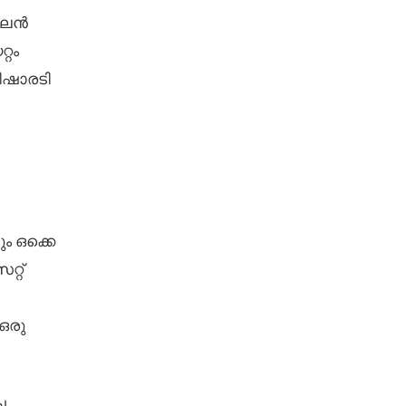
ൺലൈൻ
്റം
ിഷാരടി
ം ഒക്കെ
റ്റ്
ഒരു
ച