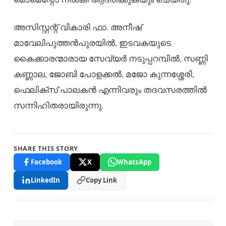
അസിസ്റ്റന്റ് വികാരി ഫാ. അനീഷ്
മാവേലിപുത്തൻപുരയിൽ, ഇടവകയുടെ
കൈക്കാരന്മാരായ സേവ്യർ നടുപ്പറമ്പിൽ, സണ്ണി
കണ്ണാല, ജോബി പോളക്കൽ, മജോ കുന്നശ്ശേരി,
ഫെലിക്സ് പാലകൻ എന്നിവരും തദവസരത്തിൽ
സന്നിഹിതരായിരുന്നു.
SHARE THIS STORY
Facebook
X
WhatsApp
LinkedIn
Copy Link