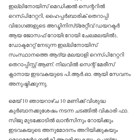
ഇല്ലിനോയിസ് മെഡിക്കൽ സെന്ററിൽ
റെസ്പിറേറ്ററി, ഹൈപ്പർബാരിക് തെറാപ്പി
വിഭാഗങ്ങളുടെ അഡ്മിനിസ്‌ട്രേറ്റീവ് ഡയറക്ടർ
ആയ ജോസഫ് റോയി(റോയി ചേലമലയിൽ),
ഡോക്ടറേറ്റ് നേടുന്ന ഇല്ലിനോയിസ്
സംസ്ഥാനത്തെ ആദ്യ മലയാളി റെസ്പിറേറ്ററി
തെറാപ്പിസ്റ്റ് ആണ്. നിലവിൽ സെന്റ് മേരീസ്
ക്നാനായ ഇടവകയുടെ പി.ആർ.ഓ. ആയി സേവനം
അനുഷ്ഠിക്കുന്നു.
മെയ് 10 ഞായറാഴ്ച 10 മണിക്ക് വിശുദ്ധ
കുർബാനക്കുശേഷം നടന്ന ചടങ്ങിൽ വികാരി ഫാ.
സിജു മുടക്കോടിൽ ലാൻസിനും റോയിക്കും
ഇടവകയുടെ അനുമോദനം അറിയിക്കുകയും
മൊമെന്റോ നൽകി ആദരിക്കുകയും ചെയ്തു.