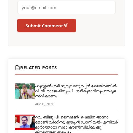
Submit Comment
RELATED POSTS
ഹൂസ്റ്റൺ ശ്രീ ഗുരുവായൂരപ്പൻ ക്ഷേത്രത്തിൽ
വി.വി. രാജേഷിനും പി. ശ്രീകുമാറിനും ഊഷ്മള
സ്വീകരണം
Aug 6, 2026
റവ. ബിജു പി. സൈമൺ, ഷെലിന് അന്നാ
ജോൺ വർഗീസ്, ഈപ്പൻ ഡാനിയൽ എന്നിവർ
മാർത്തോമാ സഭാ കൗൺസിലിലേക്കു
തിരഞ്ഞെടുക്കപ്പെട്ടു