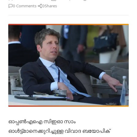
·
0 Comments
0
Shares
ഓപ്പൺഎഐ സിഇഓ സാം
ഓൾട്ട്മാനെക്കുറിച്ചുള്ള വിവാദ ബയോപിക്