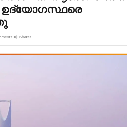
ർ ഉദ്യോഗസ്ഥരെ
ു
·
mments
0
Shares