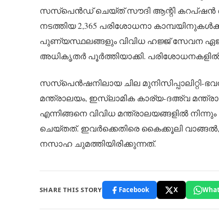
സസ്പെൻഡ് ചെയ്ത് സൗദി ആന്റി കറപ്ഷൻ അത
നടത്തിയ 2,365 പരിശോധനാ കാമ്പയിനുകൾക്ക
പുണ്യസ്ഥലങ്ങളും വിവിധ ഹജ്ജ് സേവന ഏജൻ
അധികൃതർ പൂർത്തിയാക്കി. പരിശോധനകളിൽ 4
സസ്പെൻഷനിലായ ചില മുനിസിപ്പാലിറ്റി-ഭവ
മന്ത്രാലയം, ഇസ്ലാമിക കാര്യ-ദഅ്‌വ മന്ത്ര
എന്നിങ്ങനെ വിവിധ മന്ത്രാലയങ്ങളിൽ നിന്ന
ചെയ്തത്. ഇവർക്കെതിരെ കൈക്കൂലി വാങ്ങൽ
നസാഹ ചുമത്തിയിരിക്കുന്നത്.
SHARE THIS STORY
Facebook
X
What