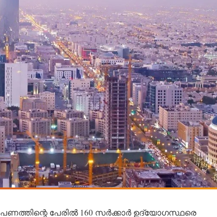
ത്തിന്റെ പേരിൽ 160 സർക്കാർ ഉദ്യോ​ഗസ്ഥരെ