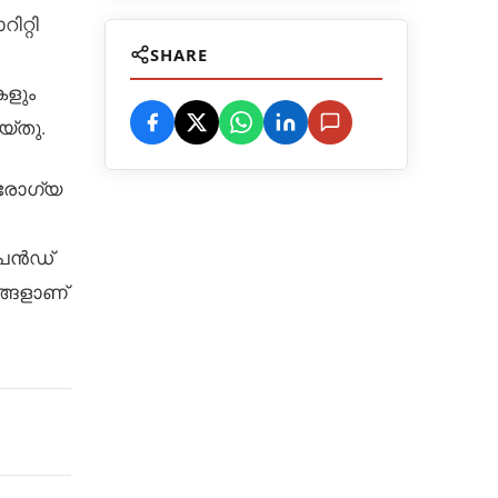
റ്റി
SHARE
കളും
്തു.
ആരോഗ്യ
പെൻഡ്
ങ്ങളാണ്