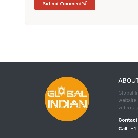
Submit Comment
ABOU
Global I
website.
videos s
Contact
Call:
+1