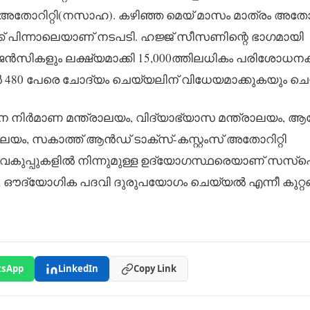
ോറിറ്റി(നസാഹ). കഴിഞ്ഞ മെയ് മാസം മാത്രം അതോറി
് പിന്നാലെയാണ് നടപടി. ഹജ്ജ് സീസണിന്റെ ഭാ​ഗമായി
സികളും ലക്ഷ്യമാക്കി 15,000ത്തിലധികം പരിശോധന
80 പേരെ ചോദ്യം ചെയ്യലിന് വിധേയമാക്കുകയും ചെയ
ന നിർമാണ മന്ത്രാലയം, വിദ്യാഭ്യാസ മന്ത്രാലയം, 
ാലയം, സകാത്ത് ആൻഡ് ടാക്സ്-കസ്റ്റംസ് അതോറിറ്റി
ും വകുപ്പുകളിൽ നിന്നുമുള്ള ഉദ്യോ​ഗസ്ഥരെയാണ് സസ്
, ഔദ്യോഗിക പദവി ദുരുപയോഗം ചെയ്യൽ എന്നീ കുറ്റ
sApp
LinkedIn
Copy Link