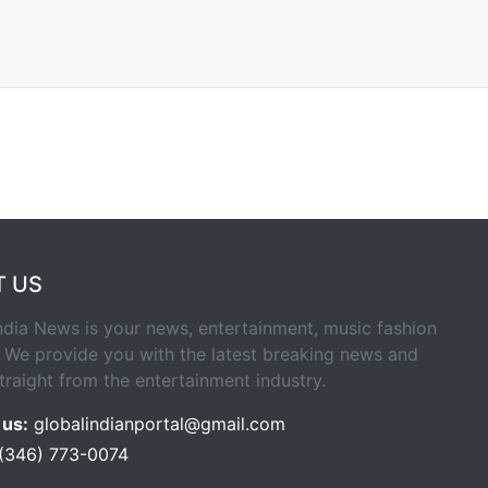
T US
ndia News is your news, entertainment, music fashion
 We provide you with the latest breaking news and
traight from the entertainment industry.
 us:
globalindianportal@gmail.com
 (346) 773-0074