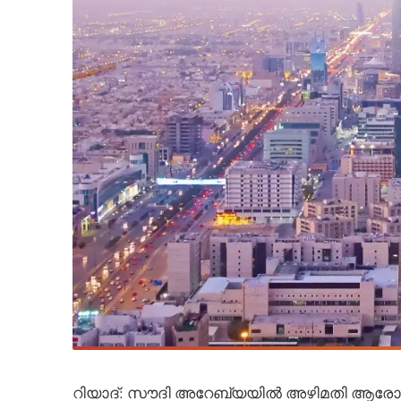
റിയാദ്: സൗദി അറേബ്യയിൽ അഴിമതി ആരോപണ