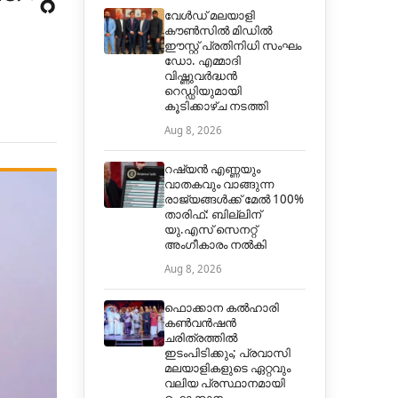
വേൾഡ് മലയാളി
കൗൺസിൽ മിഡിൽ
ഈസ്റ്റ് പ്രതിനിധി സംഘം
ഡോ. എമ്മാദി
വിഷ്ണുവർദ്ധൻ
റെഡ്ഡിയുമായി
കൂടിക്കാഴ്ച നടത്തി
Aug 8, 2026
റഷ്യൻ എണ്ണയും
വാതകവും വാങ്ങുന്ന
രാജ്യങ്ങൾക്ക് മേൽ 100%
താരിഫ്: ബില്ലിന്
യു.എസ് സെനറ്റ്
അംഗീകാരം നൽകി
Aug 8, 2026
ഫൊക്കാന കൽഹാരി
കൺവൻഷൻ
ചരിത്രത്തിൽ
ഇടംപിടിക്കും; പ്രവാസി
മലയാളികളുടെ ഏറ്റവും
വലിയ പ്രസ്ഥാനമായി