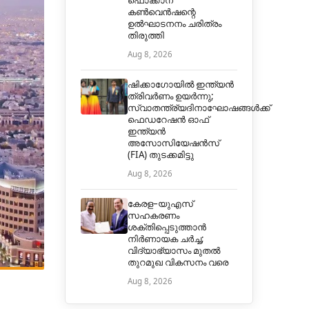
ഫൊക്കാന
കൺവെൻഷന്റെ
ഉൽഘാടനനം ചരിത്രം
തിരുത്തി
Aug 8, 2026
ഷിക്കാഗോയിൽ ഇന്ത്യൻ
ത്രിവർണം ഉയർന്നു;
സ്വാതന്ത്ര്യദിനാഘോഷങ്ങൾക്ക്
ഫെഡറേഷൻ ഓഫ്
ഇന്ത്യൻ
അസോസിയേഷൻസ്
(FIA) തുടക്കമിട്ടു
Aug 8, 2026
കേരള–യുഎസ്
സഹകരണം
ശക്തിപ്പെടുത്താൻ
നിർണായക ചർച്ച;
വിദ്യാഭ്യാസം മുതൽ
തുറമുഖ വികസനം വരെ
Aug 8, 2026