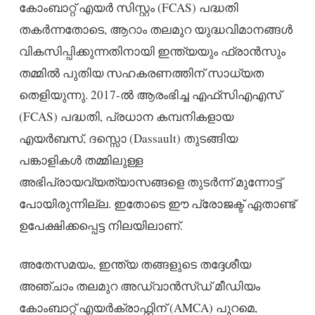
കോംബാറ്റ് എയർ സിസ്റ്റം (FCAS) പദ്ധതി
തകർന്നതോടെ, ആറാം തലമുറ യുദ്ധവിമാനങ്ങൾ
വികസിപ്പിക്കുന്നതിനായി ഇന്ത്യയും ഫ്രാൻസും
തമ്മിൽ പുതിയ സഹകരണത്തിന് സാധ്യത
തെളിയുന്നു. 2017-ൽ ആരംഭിച്ച എഫ്‌സിഎഎസ്
(FCAS) പദ്ധതി, പ്രധാന കമ്പനികളായ
എയർബസ്, ദസ്സൊ (Dassault) തുടങ്ങിയ
പങ്കാളികൾ തമ്മിലുള്ള
അഭിപ്രായവ്യത്യാസങ്ങളെ തുടർന്ന് മുന്നോട്ട്
പോയിരുന്നില്ല. ഇതോടെ ഈ പ്രോജക്ട് ഏതാണ്ട്
ഉപേക്ഷിക്കപ്പെട്ട നിലയിലാണ്.
അതേസമയം, ഇന്ത്യ തങ്ങളുടെ തദ്ദേശീയ
അഞ്ചാം തലമുറ അഡ്വാൻസ്ഡ് മീഡിയം
കോംബാറ്റ് എയർക്രാഫ്റ്റിന് (AMCA) പുറമെ,