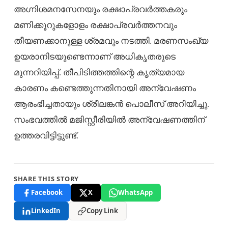
അഗ്നിശമനസേനയും രക്ഷാപ്രവർത്തകരും
മണിക്കൂറുകളോളം രക്ഷാപ്രവർത്തനവും
തീയണക്കാനുള്ള ശ്രമവും നടത്തി. മരണസംഖ്യ
ഉയരാനിടയുണ്ടെന്നാണ് അധികൃതരുടെ
മുന്നറിയിപ്പ്. തീപിടിത്തത്തിന്റെ കൃത്യമായ
കാരണം കണ്ടെത്തുന്നതിനായി അന്വേഷണം
ആരംഭിച്ചതായും ശ്രീലങ്കൻ പൊലീസ് അറിയിച്ചു.
സംഭവത്തിൽ മജിസ്റ്റീരിയിൽ അ​ന്വേഷണത്തിന്
ഉത്തരവിട്ടിട്ടുണ്ട്.
SHARE THIS STORY
Facebook
X
WhatsApp
LinkedIn
Copy Link