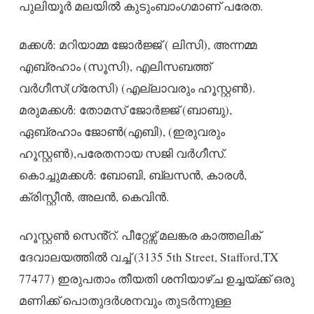
പുലിയൂർ മലയിൽ കുടുംബാംഗമാണ് പരേത.
മക്കൾ: മറിയാമ്മ ജോർജ്ജ് ( ലിസി), അന്നമ്മ
എബ്രഹാം (സൂസി), എലിസബത്ത്
വർഗീസ്(ഗ്രേസി) (എല്ലാവരും ഹൂസ്റ്റൺ).
മരുമക്കൾ: തോമസ് ജോർജ്ജ് (ബാബു),
ഏബ്രഹാം ജോൺ(എബി), (ഇരുവരും
ഹൂസ്റ്റൺ),പരേതനായ സജി വർഗീസ്.
കൊച്ചുമക്കൾ: ബോബി, ബ്ലസൻ, കാരൾ,
ക്രിസ്റ്റീൻ, അലൻ, കെവിൻ.
ഹൂസ്റ്റൺ സെൻ്റ്. പീറ്റേഴ്സ് മലങ്കര കാത്തലിക്
ദേവാലയത്തിൽ വച്ച് (3135 5th Street, Stafford,TX
77477) ഇരുപതാം തീയതി ശനിയാഴ്ച ഉച്ചയ്ക്ക് ഒരു
മണിക്ക് പൊതുദർശനവും തുടർന്നുള്ള