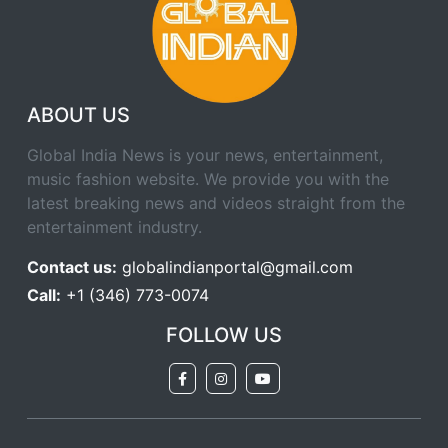
ABOUT US
Global India News is your news, entertainment,
music fashion website. We provide you with the
latest breaking news and videos straight from the
entertainment industry.
Contact us:
globalindianportal@gmail.com
Call:
+1 (346) 773-0074
FOLLOW US