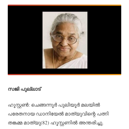
സജി പുല്ലാട്
ഹൂസ്റ്റൺ: ചെങ്ങന്നൂർ പുലിയൂർ മലയിൽ
പരേതനായ ഡാനിയേൽ മാത്യുവിന്റെ പത്നി
തങ്കമ്മ മാത്യു(82) ഹൂസ്റ്റണിൽ അന്തരിച്ചു.